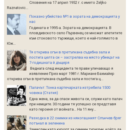
Словения на 17 април 1952 г. с името Zeljko
Raznatoviс...
Показно убийство №1 в зората на демокрацията у
нас
Годината е 1995-а. Зората на демокрацията. В
пловдивското село Първенец се множат апетитите
към стоковото тържище, което е най-голямото в
Юж...
Тя открива огън в претъпкана съдебна зала и
постига целта си – застрелва на място убиецът на
7-годишната й дъщеря
Веднага след инцидента те прави уличаващо я
изявление През март 1981 г. Мариане Бахмайер
открива огън в претъпкана съдебна зала и постига ц...
Палачът: Тонка картечарката изтребила 1500
човека (Статия)
Една жена, за да спаси живота си, служи като палач
при немците. 30 години тя успешно се представя
като героиня от войната... На 11 яну...
Разходка в 22 снимки из някогашният Слънчев бряг
потънал в зеленина
Замислен като курорт за семеен туризъм, който да