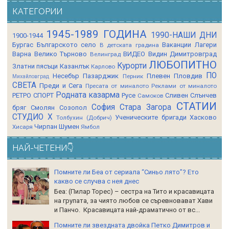
КАТЕГОРИИ
1945-1989 ГОДИНА
1990-НАШИ ДНИ
1900-1944
Бургас
Българското село
Ваканции Лагери
В детската градина
Варна
Велико Търново
ВИДЕО
Видин
Димитровград
Велинград
ЛЮБОПИТНО
Курорти
Златни пясъци
Казанлък
Карлово
ПО
Несебър
Пазарджик
Плевен
Пловдив
Перник
Михайловград
СВЕТА
Преди и Сега
Пресата от миналото
Реклами от миналото
Родната казарма
РЕТРО СПОРТ
Русе
Сливен
Слънчев
Самоков
СТАТИИ
София
Стара Загора
бряг
Смолян
Созопол
СТУДИО Х
Ученическите бригади
Хасково
Толбухин (Добрич)
Чирпан
Шумен
Хисаря
Ямбол
НАЙ-ЧЕТЕНИ👇
Помните ли Беа от сериала “Синьо лято”? Ето
какво се случва с нея днес
Беа: (Пилар Торес) – сестра на Тито и красавицата
на групата, за чиято любов се съревновават Хави
и Панчо. Красавицата най-драматично от вс...
Помните ли звездната двойка Петко Димитров и