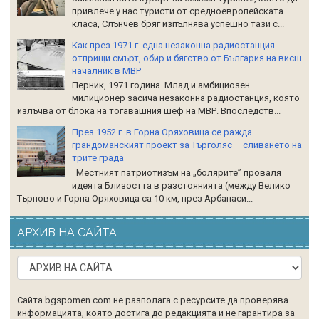
привлече у нас туристи от средноевропейската
класа, Слънчев бряг изпълнява успешно тази с...
Как през 1971 г. една незаконна радиостанция
отприщи смърт, обир и бягство от България на висш
началник в МВР
Перник, 1971 година. Млад и амбициозен
милиционер засича незаконна радиостанция, която
излъчва от блока на тогавашния шеф на МВР. Впоследств...
През 1952 г. в Горна Оряховица се ражда
грандоманският проект за Търголяс – сливането на
трите града
Местният патриотизъм на „болярите” проваля
идеята Близостта в разстоянията (между Велико
Търново и Горна Оряховица са 10 км, през Арбанаси...
АРХИВ НА САЙТА
Сайта bgspomen.com не разполага с ресурсите да проверява
информацията, която достига до редакцията и не гарантира за