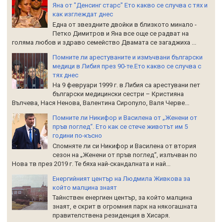
Яна от "Денсинг старс" Ето какво се случва с тях и
как изглеждат днес
Една от звездните двойки в близкото минало -
Петко Димитров и Яна все още се радват на
голяма любов и здраво семейство Двамата се загаджиха ...
Помните ли арестуваните и измъчвани български
медици в Либия през 90-те.Ето какво се случва с
тях днес
На 9 февруари 1999 г. в Либия са арестувани пет
български медицински сестри – Кристияна
Вълчева, Нася Ненова, Валентина Сиропуло, Валя Черве...
Помните ли Никифор и Василена от „Женени от
пръв поглед“. Ето как се стече животът им 5
години по-късно
Спомняте ли си Никифор и Василена от втория
сезон на „Женени от пръв поглед“, излъчван по
Нова тв през 2019 г. Те бяха най-скандалната и най...
Енергийният център на Людмила Живкова за
който малцина знаят
Тайнствен енергиен център, за който малцина
знаят, е скрит в огромния парк на някогашната
правителствена резиденция в Хисаря.