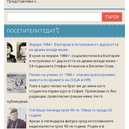
Представлява ч...
ПОСЕТИТЕЛИ ГЕДАТ👇
Януари 1984 г. България е потресена от дързостта
на двама млади мъже.
В края на януари 1984 г. социалистическа България
е потресена от дързостта на двама млади мъже –
24-годишните Стефан Атанасов и Веселин Слав...
Писмо на ученик от 1983 г. описва красноречиво
живота по времето на СОЦА в НРБ
Това е едно писмо на брат ми до мене като
студентка първи курс в София. Преписвам го без
редакции, правописни грешки няма. Не го
публикувам ...
Той беше легенда през 90-те. Убиха го преди 26
години
Аркан е легендарна фигура сред югославските
националисти през 90-те години. Роден е в