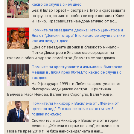
какво се случва с нея днес
Беа: (Пилар Торес) – сестра на Тито и красавицата
на групата, за чиято любов се съревновават Хави
и Панчо. Красавицата най-драматично от вс...
Помните ли звездната двойка Петко Димитров и
Яна от "Денсинг старс" Ето какво се случва с тях и
как изглеждат днес
Една от звездните двойки в близкото минало -
Петко Димитров и Яна все още се радват на
голяма любов и здраво семейство Двамата се загаджиха ...
Помните ли арестуваните и измъчвани български
медици в Либия през 90-те.Ето какво се случва с
тях днес
На 9 февруари 1999 г. в Либия са арестувани пет
български медицински сестри – Кристияна
Вълчева, Нася Ненова, Валентина Сиропуло, Валя Черве...
Помните ли Никифор и Василена от „Женени от
пръв поглед“. Ето как се стече животът им 5
години по-късно
Спомняте ли си Никифор и Василена от втория
сезон на „Женени от пръв поглед“, излъчван по
Нова тв през 2019 г. Те бяха най-скандалната и най...