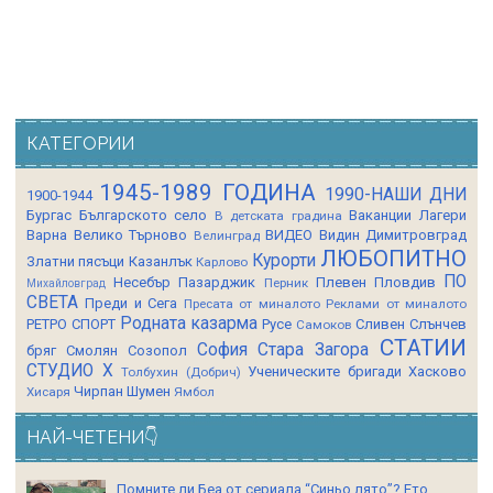
КАТЕГОРИИ
1945-1989 ГОДИНА
1990-НАШИ ДНИ
1900-1944
Бургас
Българското село
Ваканции Лагери
В детската градина
Варна
Велико Търново
ВИДЕО
Видин
Димитровград
Велинград
ЛЮБОПИТНО
Курорти
Златни пясъци
Казанлък
Карлово
ПО
Несебър
Пазарджик
Плевен
Пловдив
Перник
Михайловград
СВЕТА
Преди и Сега
Пресата от миналото
Реклами от миналото
Родната казарма
РЕТРО СПОРТ
Русе
Сливен
Слънчев
Самоков
СТАТИИ
София
Стара Загора
бряг
Смолян
Созопол
СТУДИО Х
Ученическите бригади
Хасково
Толбухин (Добрич)
Чирпан
Шумен
Хисаря
Ямбол
НАЙ-ЧЕТЕНИ👇
Помните ли Беа от сериала “Синьо лято”? Ето