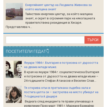
Енергийният център на Людмила Живкова за
който малцина знаят
Тайнствен енергиен център, за който малцина
знаят, е скрит в огромния парк на някогашната
правителствена резиденция в Хисаря.
Представлява ч...
ПОСЕТИТЕЛИ ГЕДАТ👇
Януари 1984 г. България е потресена от дързостта
на двама млади мъже.
В края на януари 1984 г. социалистическа България
е потресена от дързостта на двама млади мъже –
24-годишните Стефан Атанасов и Веселин Слав...
Тя открива огън в претъпкана съдебна зала и
постига целта си – застрелва на място убиецът на
7-годишната й дъщеря
Веднага след инцидента те прави уличаващо я
изявление През март 1981 г. Мариане Бахмайер