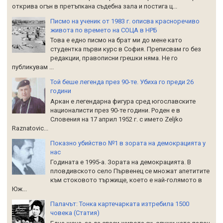
открива огън в претъпкана съдебна зала и постига ц...
Писмо на ученик от 1983 г. описва красноречиво
живота по времето на СОЦА в НРБ
Това е едно писмо на брат ми до мене като
студентка първи курс в София. Преписвам го без
редакции, правописни грешки няма. Не го
публикувам ...
Той беше легенда през 90-те. Убиха го преди 26
години
Аркан е легендарна фигура сред югославските
националисти през 90-те години. Роден е в
Словения на 17 април 1952 г. с името Zeljko
Raznatoviс...
Показно убийство №1 в зората на демокрацията у
нас
Годината е 1995-а. Зората на демокрацията. В
пловдивското село Първенец се множат апетитите
към стоковото тържище, което е най-голямото в
Юж...
Палачът: Тонка картечарката изтребила 1500
човека (Статия)