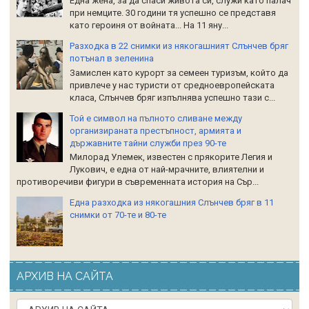
Една жена, за да спаси живота си, служи като палач
при немците. 30 години тя успешно се представя
като героиня от войната... На 11 яну...
Разходка в 22 снимки из някогашният Слънчев бряг
потънал в зеленина
Замислен като курорт за семеен туризъм, който да
привлече у нас туристи от средноевропейската
класа, Слънчев бряг изпълнява успешно тази с...
Той е символ на пълното сливане между
организираната престъпност, армията и
държавните тайни служби през 90-те
Милорад Улемек, известен с прякорите Легия и
Лукович, е една от най-мрачните, влиятелни и
противоречиви фигури в съвременната история на Сър...
Една разходка из някогашния Слънчев бряг в 11
снимки от 70-те и 80-те
АРХИВ НА САЙТА