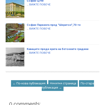
София-ЦУМ
…
ВИЖТЕ ПОВЕЧЕ
София-Паркинга пред "Шератон",70-те
…
ВИЖТЕ ПОВЕЧЕ
Каваците преди ерата на бетонните градини
…
ВИЖТЕ ПОВЕЧЕ
← По-нова публикация
Начална страница
По-стара
публикация →
0 comments: