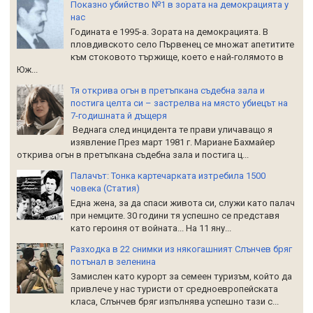
Показно убийство №1 в зората на демокрацията у
нас
Годината е 1995-а. Зората на демокрацията. В
пловдивското село Първенец се множат апетитите
към стоковото тържище, което е най-голямото в
Юж...
Тя открива огън в претъпкана съдебна зала и
постига целта си – застрелва на място убиецът на
7-годишната й дъщеря
Веднага след инцидента те прави уличаващо я
изявление През март 1981 г. Мариане Бахмайер
открива огън в претъпкана съдебна зала и постига ц...
Палачът: Тонка картечарката изтребила 1500
човека (Статия)
Една жена, за да спаси живота си, служи като палач
при немците. 30 години тя успешно се представя
като героиня от войната... На 11 яну...
Разходка в 22 снимки из някогашният Слънчев бряг
потънал в зеленина
Замислен като курорт за семеен туризъм, който да
привлече у нас туристи от средноевропейската
класа, Слънчев бряг изпълнява успешно тази с...