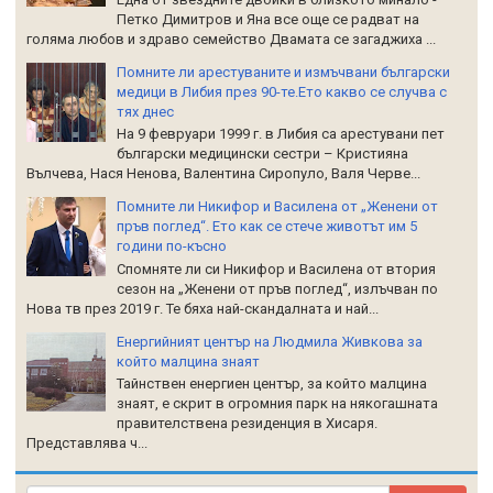
Петко Димитров и Яна все още се радват на
голяма любов и здраво семейство Двамата се загаджиха ...
Помните ли арестуваните и измъчвани български
медици в Либия през 90-те.Ето какво се случва с
тях днес
На 9 февруари 1999 г. в Либия са арестувани пет
български медицински сестри – Кристияна
Вълчева, Нася Ненова, Валентина Сиропуло, Валя Черве...
Помните ли Никифор и Василена от „Женени от
пръв поглед“. Ето как се стече животът им 5
години по-късно
Спомняте ли си Никифор и Василена от втория
сезон на „Женени от пръв поглед“, излъчван по
Нова тв през 2019 г. Те бяха най-скандалната и най...
Енергийният център на Людмила Живкова за
който малцина знаят
Тайнствен енергиен център, за който малцина
знаят, е скрит в огромния парк на някогашната
правителствена резиденция в Хисаря.
Представлява ч...