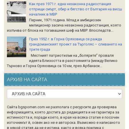
Как през 1971 г. една незаконна радиостанция
отприщи смърт, обир и бягство от България на висш
началник в МВР
Перник, 1971 година. Млад и амбициозен
милиционер засича незаконна радиостанция, която
излъчва от блока на тогавашния шеф на МВР. Впоследств...
През 1952 г. в Горна Оряховица се ражда
грандоманският проект за Търголяс – сливането на
трите града
Местният патриотизъм на „болярите” проваля
идеята Близостта в разстоянията (между Велико
Търново и Горна Оряховица са 10 км, през Арбанаси...
АРХИВ НА САЙТА
Сайта bgspomen.com не разполага с ресурсите да проверява
информацията, която достига до редакцията и не гарантира за
истинността и, поради което, в края на всяка статия е посочен
източникът й, освен ако не е авторска. Възможно е написаното
в някой статия да не е истина, както и всяка прилика с