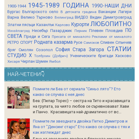
1945-1989 ГОДИНА
1990-НАШИ ДНИ
1900-1944
Бургас
Българското село
Ваканции Лагери
В детската градина
Варна
Велико Търново
ВИДЕО
Видин
Димитровград
Велинград
ЛЮБОПИТНО
Курорти
Златни пясъци
Казанлък
Карлово
ПО
Несебър
Пазарджик
Плевен
Пловдив
Перник
Михайловград
СВЕТА
Преди и Сега
Пресата от миналото
Реклами от миналото
Родната казарма
РЕТРО СПОРТ
Русе
Сливен
Слънчев
Самоков
СТАТИИ
София
Стара Загора
бряг
Смолян
Созопол
СТУДИО Х
Ученическите бригади
Хасково
Толбухин (Добрич)
Чирпан
Шумен
Хисаря
Ямбол
НАЙ-ЧЕТЕНИ👇
Помните ли Беа от сериала “Синьо лято”? Ето
какво се случва с нея днес
Беа: (Пилар Торес) – сестра на Тито и красавицата
на групата, за чиято любов се съревновават Хави
и Панчо. Красавицата най-драматично от вс...
Помните ли звездната двойка Петко Димитров и
Яна от "Денсинг старс" Ето какво се случва с тях и
как изглеждат днес
Една от звездните двойки в близкото минало -