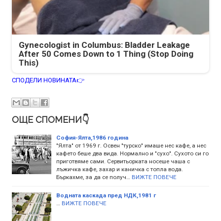
Gynecologist in Columbus: Bladder Leakage
After 50 Comes Down to 1 Thing (Stop Doing
This)
СПОДЕЛИ НОВИНАТА👉
ОЩЕ СПОМЕНИ👇
София-Ялта,1986 година
"Ялта" от 1969 г. Освен "турско" имаше нес кафе, а нес
кафето беше два вида. Нормално и "сухо". Сухото си го
приготвяме сами. Сервитьорката носеше чаша с
лъжичка кафе, захар и каничка с топла вода.
Бъркахме, за да се получ…
ВИЖТЕ ПОВЕЧЕ
Водната каскада пред НДК,1981 г
…
ВИЖТЕ ПОВЕЧЕ