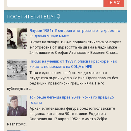
ПОСЕТИТЕЛИ ГЕДАТ👇
Януари 1984 г. България е потресена от дързостта
на двама млади мъже.
В края на януари 1984 г. социалистическа България
е потресена от дързостта на двама млади мъже –
24-годишните Стефан Атанасов и Веселин Слав...
Писмо на ученик от 1983 г. описва красноречиво
живота по времето на СОЦА в НРБ
Това е едно писмо на брат ми до мене като
студентка първи курс в София. Преписвам го без
редакции, правописни грешки няма. Не го
публикувам ...
Той беше легенда през 90-те. Убиха го преди 26
години
Аркан е легендарна фигура сред югославските
националисти през 90-те години. Роден е в
Словения на 17 април 1952 г. с името Zeljko
Raznatoviс...