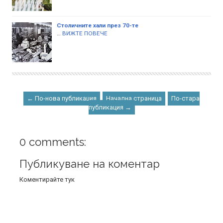
Столичните хали през 70-те
…
ВИЖТЕ ПОВЕЧЕ
← По-нова публикация
Начална страница
По-стара
публикация →
0 comments:
Публикуване на коментар
Коментирайте тук