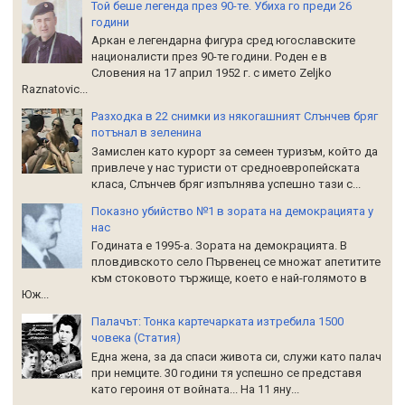
Той беше легенда през 90-те. Убиха го преди 26
години
Аркан е легендарна фигура сред югославските
националисти през 90-те години. Роден е в
Словения на 17 април 1952 г. с името Zeljko
Raznatoviс...
Разходка в 22 снимки из някогашният Слънчев бряг
потънал в зеленина
Замислен като курорт за семеен туризъм, който да
привлече у нас туристи от средноевропейската
класа, Слънчев бряг изпълнява успешно тази с...
Показно убийство №1 в зората на демокрацията у
нас
Годината е 1995-а. Зората на демокрацията. В
пловдивското село Първенец се множат апетитите
към стоковото тържище, което е най-голямото в
Юж...
Палачът: Тонка картечарката изтребила 1500
човека (Статия)
Една жена, за да спаси живота си, служи като палач
при немците. 30 години тя успешно се представя
като героиня от войната... На 11 яну...