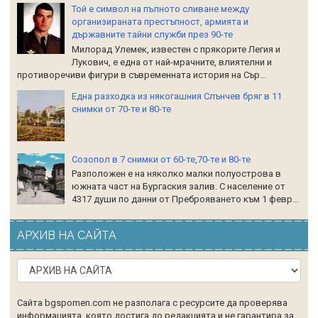
Той е символ на пълното сливане между
организираната престъпност, армията и
държавните тайни служби през 90-те
Милорад Улемек, известен с прякорите Легия и
Лукович, е една от най-мрачните, влиятелни и
противоречиви фигури в съвременната история на Сър...
Една разходка из някогашния Слънчев бряг в 11
снимки от 70-те и 80-те
Созопол в 7 снимки от 60-те,70-те и 80-те
Разположен е на няколко малки полуострова в
южната част на Бургаския залив. С население от
4317 души по данни от Преброяването към 1 февр...
АРХИВ НА САЙТА
Сайта bgspomen.com не разполага с ресурсите да проверява
информацията, която достига до редакцията и не гарантира за