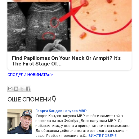
Find Papillomas On Your Neck Or Armpit? It's
The First Stage Of...
СПОДЕЛИ НОВИНАТА👉
ОЩЕ СПОМЕНИ👇
Георги Кандев напуска МВР
Георги Кандев напуска МВР, съобщи самият той в
профила си във Фейсбук.„Днес напускам МВР. Да
избирам между поста и принципите си е невъзможно.
Да обещавам действия, когато се налага да мълча –
също. Разбрах посланието.&…
ВИЖТЕ ПОВЕЧЕ