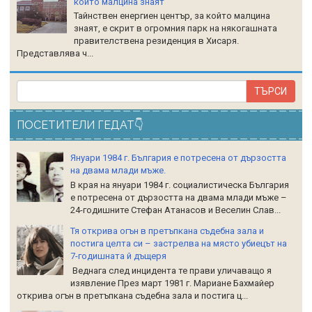
който малцина знаят
Тайнствен енергиен център, за който малцина
знаят, е скрит в огромния парк на някогашната
правителствена резиденция в Хисаря.
Представлява ч...
ПОСЕТИТЕЛИ ГЕДАТ👇
Януари 1984 г. България е потресена от дързостта
на двама млади мъже.
В края на януари 1984 г. социалистическа България
е потресена от дързостта на двама млади мъже –
24-годишните Стефан Атанасов и Веселин Слав...
Тя открива огън в претъпкана съдебна зала и
постига целта си – застрелва на място убиецът на
7-годишната й дъщеря
Веднага след инцидента те прави уличаващо я
изявление През март 1981 г. Мариане Бахмайер
открива огън в претъпкана съдебна зала и постига ц...