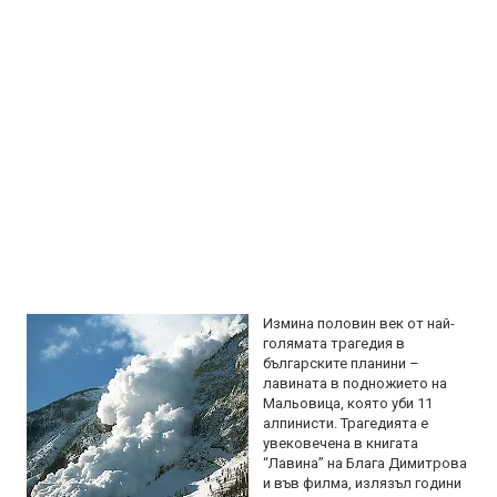
Измина половин век от най-
голямата трагедия в
българските планини –
лавината в подножието на
Мальовица, която уби 11
алпинисти. Трагедията е
увековечена в книгата
“Лавина” на Блага Димитрова
и във филма, излязъл години