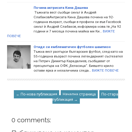
Почина актрисата Кина Дашева
Тъжната вест съобщи синът ѝ Андрей
СлабаковАктрисата Кина Дашева почина на 92-
годишна възраст, съобщи в профила си във Facebook
синът ѝ Андрей Слабаков, информира нова.тв „На 92
години и 7 месеца почина майка ми Ки…
ВИЖТЕ
ПОВЕЧЕ
Отиде си емблематичен футболен шампион
Тъжна вест разтърси българския футбол, след като на
55-годишна възраст почина легендарният състезател
на Петрич Димитър Карадалиев, съобщават от
пресцентъра на ОФК „Беласица“. Бившето крило
остави ярка и незаличима следа…
ВИЖТЕ ПОВЕЧЕ
← По-нова публикация
Начална страница
По-стара
публикация →
0 comments: