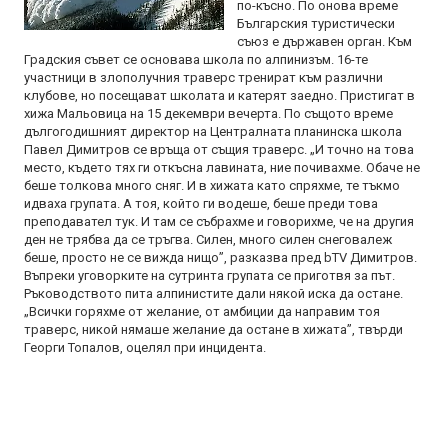
по-късно. По онова време
Българския туристически
съюз е държавен орган. Към
Градския съвет се основава школа по алпинизъм. 16-те
участници в злополучния траверс тренират към различни
клубове, но посещават школата и катерят заедно. Пристигат в
хижа Мальовица на 15 декември вечерта. По същото време
дългогодишният директор на Централната планинска школа
Павел Димитров се връща от същия траверс. „И точно на това
место, където тях ги откъсна лавината, ние почивахме. Обаче не
беше толкова много сняг. И в хижата като спряхме, те тъкмо
идваха групата. А тоя, който ги водеше, беше преди това
преподавател тук. И там се събрахме и говорихме, че на другия
ден не трябва да се тръгва. Силен, много силен снеговалеж
беше, просто не се вижда нищо”, разказва пред bTV Димитров.
Въпреки уговорките на сутринта групата се приготвя за път.
Ръководството пита алпинистите дали някой иска да остане.
„Всички горяхме от желание, от амбиции да направим тоя
траверс, никой нямаше желание да остане в хижата”, твърди
Георги Топалов, оцелял при инцидента.