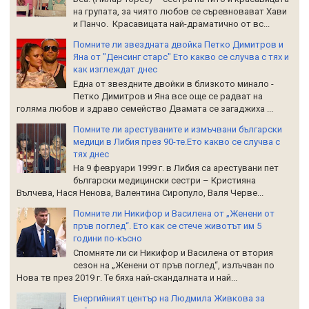
на групата, за чиято любов се съревновават Хави
и Панчо. Красавицата най-драматично от вс...
Помните ли звездната двойка Петко Димитров и
Яна от "Денсинг старс" Ето какво се случва с тях и
как изглеждат днес
Една от звездните двойки в близкото минало -
Петко Димитров и Яна все още се радват на
голяма любов и здраво семейство Двамата се загаджиха ...
Помните ли арестуваните и измъчвани български
медици в Либия през 90-те.Ето какво се случва с
тях днес
На 9 февруари 1999 г. в Либия са арестувани пет
български медицински сестри – Кристияна
Вълчева, Нася Ненова, Валентина Сиропуло, Валя Черве...
Помните ли Никифор и Василена от „Женени от
пръв поглед“. Ето как се стече животът им 5
години по-късно
Спомняте ли си Никифор и Василена от втория
сезон на „Женени от пръв поглед“, излъчван по
Нова тв през 2019 г. Те бяха най-скандалната и най...
Енергийният център на Людмила Живкова за