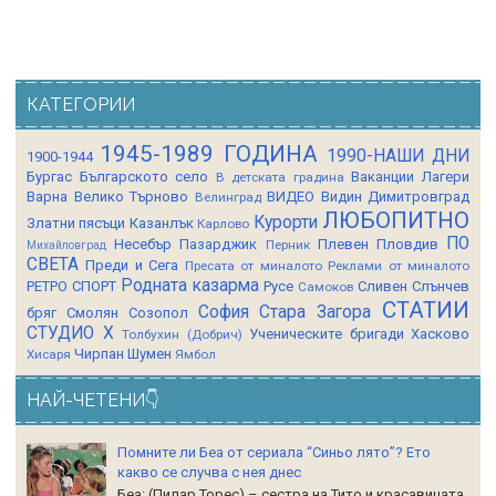
КАТЕГОРИИ
1945-1989 ГОДИНА
1990-НАШИ ДНИ
1900-1944
Бургас
Българското село
Ваканции Лагери
В детската градина
Варна
Велико Търново
ВИДЕО
Видин
Димитровград
Велинград
ЛЮБОПИТНО
Курорти
Златни пясъци
Казанлък
Карлово
ПО
Несебър
Пазарджик
Плевен
Пловдив
Перник
Михайловград
СВЕТА
Преди и Сега
Пресата от миналото
Реклами от миналото
Родната казарма
РЕТРО СПОРТ
Русе
Сливен
Слънчев
Самоков
СТАТИИ
София
Стара Загора
бряг
Смолян
Созопол
СТУДИО Х
Ученическите бригади
Хасково
Толбухин (Добрич)
Чирпан
Шумен
Хисаря
Ямбол
НАЙ-ЧЕТЕНИ👇
Помните ли Беа от сериала “Синьо лято”? Ето
какво се случва с нея днес
Беа: (Пилар Торес) – сестра на Тито и красавицата