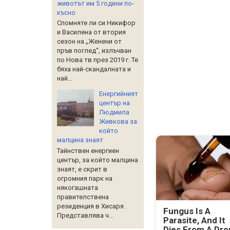
животът им 5 години по-
късно
Спомняте ли си Никифор
и Василена от втория
сезон на „Женени от
пръв поглед“, излъчван
по Нова тв през 2019 г. Те
бяха най-скандалната и
най...
Енергийният
център на
Людмила
Живкова за
който
малцина знаят
Тайнствен енергиен
център, за който малцина
знаят, е скрит в
огромния парк на
някогашната
правителствена
резиденция в Хисаря.
Fungus Is A
Представлява ч...
Parasite, And It
Dies From A Dro