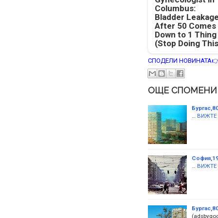
Columbus:
Bladder Leakag
After 50 Comes
Down to 1 Thing
(Stop Doing This
СПОДЕЛИ НОВИНАТА
ОЩЕ СПОМЕНИ
Бургас,8
…
ВИЖТЕ
София,19
…
ВИЖТЕ
Бургас,80
(adsbygoog