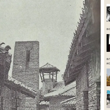
во
вл
ис