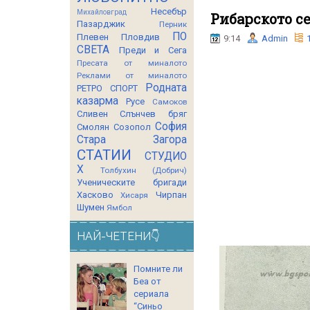
Несебър
Михайловград
Рибарското с
Пазарджик
Перник
ПО
Плевен
Пловдив
9:14
Admin
СВЕТА
Преди и Сега
Пресата от миналото
Реклами от миналото
Родната
РЕТРО СПОРТ
казарма
Русе
Самоков
Сливен
Слънчев бряг
София
Смолян
Созопол
Стара Загора
СТАТИИ
СТУДИО
Х
Толбухин (Добрич)
Ученическите бригади
Хасково
Чирпан
Хисаря
Шумен
Ямбол
НАЙ-ЧЕТЕНИ👇
Помните ли
Беа от
сериала
“Синьо