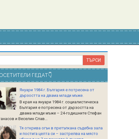
ОСЕТИТЕЛИ ГЕДАТ👇
Януари 1984 г. България е потресена от
дързостта на двама млади мъже.
В края на януари 1984 г. социалистическа
България е потресена от дързостта на
двама млади мъже – 24-годишните Стефан
анасов и Веселин Слав...
Тя открива огън в претъпкана съдебна зала
и постига целта си – застрелва на място