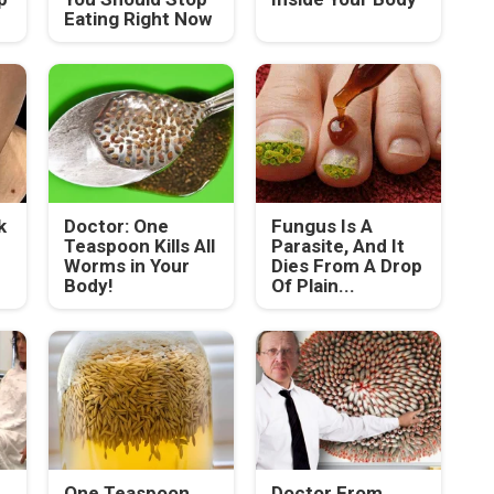
Eating Right Now
k
Doctor: One
Fungus Is A
Teaspoon Kills All
Parasite, And It
Worms in Your
Dies From A Drop
Body!
Of Plain...
One Teaspoon
Doctor From