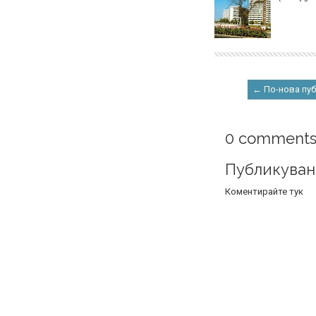
← По-нова пу
0 comments
Публикуван
Коментирайте тук