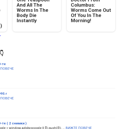
And All The
Columbus:
e
Worms In The
Worms Come Out
Body Die
Of You In The
Instantly
Morning!
)


0-те
 ПОВЕЧЕ
95 г
 ПОВЕЧЕ
-те ( 2 снимки )
le = window.adsbygoogle || []).push({}); …
ВИЖТЕ ПОВЕЧЕ