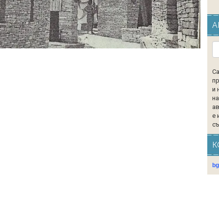
А
Са
пр
и 
на
ав
е 
съ
К
b