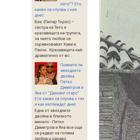
лято”? Ето
какво се случва с нея
днес
Беа: (Пилар Торес) –
сестра на Тито и
красавицата на групата,
за чиято любов се
съревновават Хави и
Панчо. Красавицата най-
драматично от вс...
Помните ли
звездната
двойка
Петко
Димитров и
Яна от "Денсинг старс"
Ето какво се случва с тях
и как изглеждат днес
Една от звездните
двойки в близкото
минало - Петко
Димитров и Яна все още
се радват на голяма
любов и здраво