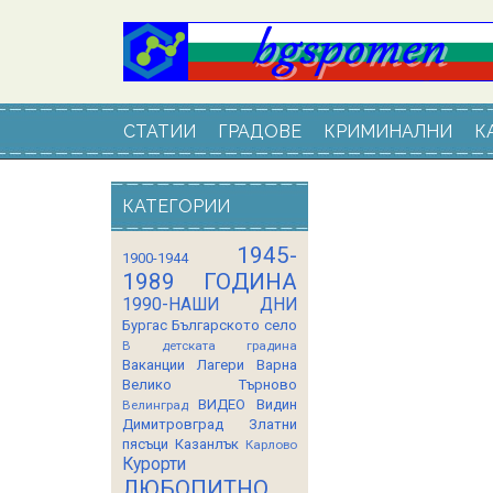
СТАТИИ
ГРАДОВЕ
КРИМИНАЛНИ
К
КАТЕГОРИИ
1945-
1900-1944
1989 ГОДИНА
1990-НАШИ ДНИ
Бургас
Българското село
В детската градина
Ваканции Лагери
Варна
Велико Търново
ВИДЕО
Видин
Велинград
Димитровград
Златни
пясъци
Казанлък
Карлово
Курорти
ЛЮБОПИТНО