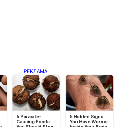
РЕКЛАМА:
5 Parasite-
5 Hidden Signs
Causing Foods
You Have Worms
p
You Should Stop
Inside Your Body