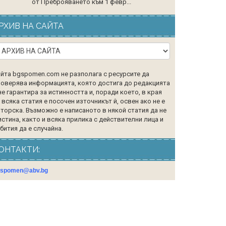
от Преброяването към 1 февр...
РХИВ НА САЙТА
йта bgspomen.com не разполага с ресурсите да
оверява информацията, която достига до редакцията
не гарантира за истинността и, поради което, в края
 всяка статия е посочен източникът й, освен ако не е
торска. Възможно е написаното в някой статия да не
истина, както и всяка прилика с действителни лица и
бития да е случайна.
ОНТАКТИ:
gspomen@abv.bg