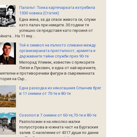
Палачът: Тонка картечарката изтребила
1500 човека (Статия)
Една жена, за да спаси живота си, служи
като палач при немците. 30 години тя
успешно се представя като героиня от
йната... На 11 яну...
Той е символ на пълното сливане между
организираната престъпност, армията и
държавните тайни служби през 90-те
Милорад Улемек, известен с прякорите
Легия и Лукович, е една от най-мрачните,
иятелни и противоречиви фигури в съвременната
тория на Сър...
Една разходка из някогашния Слънчев бряг
в 11 снимки от 70-те и 80-те
Созопол в 7 снимки от 60-те,70-те и 80-те
Разположен е на няколко малки
полуострова в южната част на Бургаския
залив. С население от 4317 души по данни