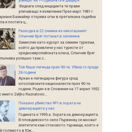
убиецът на 7-годишната й дъщеря
Веднага след инцидента те прави
уличаващо я изявление През март 1981 г.
риане Бахмайер открива огън в претъпкана съдебна
ла и постига ц...
Разходка в 22 снимки из някогашният
Слънчев бряг потънал в зеленина
Замислен като курорт за семеен туризъм,
който да привлече у нас туристи от
средноевропейската класа, Слънчев бряг
пълнява успешно тази с...
Той беше легенда през 90-те. Убиха го преди
26 години
Аркан е легендарна фигура сред
югославските националисти през 90-те
години. Роден е в Словения на 17 април 1952
 с името Zeljko Raznatoviс...
Показно убийство №1 в зората на
демокрацията у нас
Годината е 1995-а. Зората на демокрацията.
В пловдивското село Първенец се множат
апетитите към стоковото тържище, което е
й-голямото в Юж...