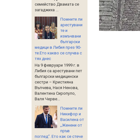
семейство Двамата се
загаджиха ...
Помните ли
арестувани
те и
измъчвани
български
медици в Либия през 90-
те.Ето какво се случва с
тях днес
На 9 февруари 1999 г. в
Либия са арестувани пет
български медицински
сестри – Кристияна
Вълчева, Нася Ненова,
Валентина Сиропуло,
Валя Черве...
Помните ли
Никифор и
Василена от
„Женени от
пръв
поглед“. Ето как се стече