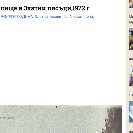
елище в Златни пясъци,1972 г
1945-1989 ГОДИНА
,
Златни пясъци
No comments
Ма
за
из
г.
на