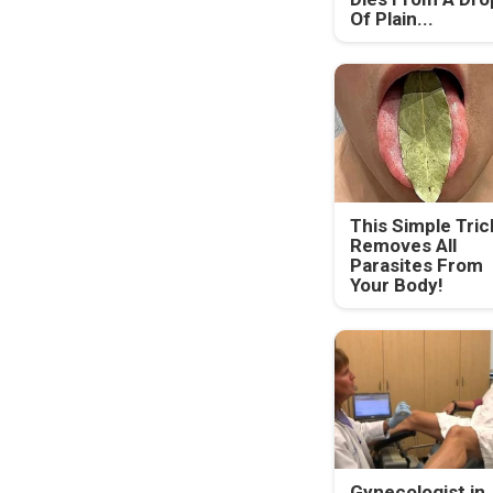
Of Plain...
This Simple Tric
Removes All
Parasites From
Your Body!
Gynecologist in