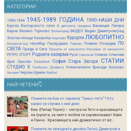
КАТЕГОРИИ
1945-1989 ГОДИНА
1990-НАШИ ДНИ
1900-1944
Бургас
Българското село
Ваканции Лагери
В детската градина
Варна
Велико Търново
ВИДЕО
Видин
Димитровград
Велинград
ЛЮБОПИТНО
Курорти
Златни пясъци
Казанлък
Карлово
ПО
Несебър
Пазарджик
Плевен
Пловдив
Перник
Михайловград
СВЕТА
Преди и Сега
Пресата от миналото
Реклами от миналото
Родната казарма
РЕТРО СПОРТ
Русе
Сливен
Слънчев
Самоков
СТАТИИ
София
Стара Загора
бряг
Смолян
Созопол
СТУДИО Х
Ученическите бригади
Хасково
Толбухин (Добрич)
Чирпан
Шумен
Хисаря
Ямбол
НАЙ-ЧЕТЕНИ👇
Помните ли Беа от сериала “Синьо лято”? Ето
какво се случва с нея днес
Беа: (Пилар Торес) – сестра на Тито и красавицата
на групата, за чиято любов се съревновават Хави
и Панчо. Красавицата най-драматично от вс...
Помните ли звездната двойка Петко Димитров и