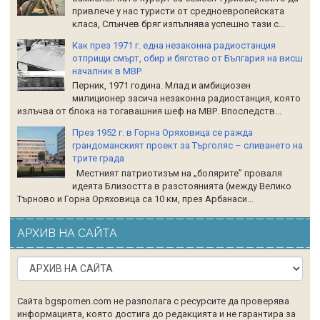
привлече у нас туристи от средноевропейската
класа, Слънчев бряг изпълнява успешно тази с...
Как през 1971 г. една незаконна радиостанция
отприщи смърт, обир и бягство от България на висш
началник в МВР
Перник, 1971 година. Млад и амбициозен
милиционер засича незаконна радиостанция, която
излъчва от блока на тогавашния шеф на МВР. Впоследств...
През 1952 г. в Горна Оряховица се ражда
грандоманският проект за Търголяс – сливането на
трите града
Местният патриотизъм на „болярите” проваля
идеята Близостта в разстоянията (между Велико
Търново и Горна Оряховица са 10 км, през Арбанаси...
АРХИВ НА САЙТА
Сайта bgspomen.com не разполага с ресурсите да проверява
информацията, която достига до редакцията и не гарантира за