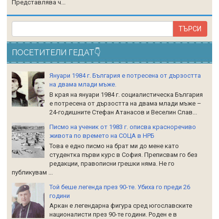
Представлява ч...
ПОСЕТИТЕЛИ ГЕДАТ👇
Януари 1984 г. България е потресена от дързостта
на двама млади мъже.
В края на януари 1984 г. социалистическа България
е потресена от дързостта на двама млади мъже –
24-годишните Стефан Атанасов и Веселин Слав...
Писмо на ученик от 1983 г. описва красноречиво
живота по времето на СОЦА в НРБ
Това е едно писмо на брат ми до мене като
студентка първи курс в София. Преписвам го без
редакции, правописни грешки няма. Не го
публикувам ...
Той беше легенда през 90-те. Убиха го преди 26
години
Аркан е легендарна фигура сред югославските
националисти през 90-те години. Роден е в