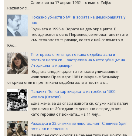
Словения на 17 април 1952 г. с името Zeljko
Raznatoviс...
Показно убийство №1 в зората на демокрацията у
нас
Годината е 1995-а. Зората на демокрацията. В
пловдивското село Първенец се множат апетитите
към стоковото тържище, което е най-голямото в
Юж...
Тя открива огън в претъпкана съдебна зала и
постига целта си – застрелва на място убиецът на
7-годишната й дъщеря
Веднага след инцидента те прави уличаващо я
изявление През март 1981 г. Мариане Бахмайер
открива огън в претъпкана съдебна зала и постига ц...
Палачът: Тонка картечарката изтребила 1500
човека (Статия)
Една жена, за да спаси живота си, служи като палач
при немците. 30 години тя успешно се представя
като героиня от войната... На 11 яну...
Разходка в 22 снимки из някогашният Слънчев бряг
потънал в зеленина
Замислен като курорт за семеен туризъм, който да