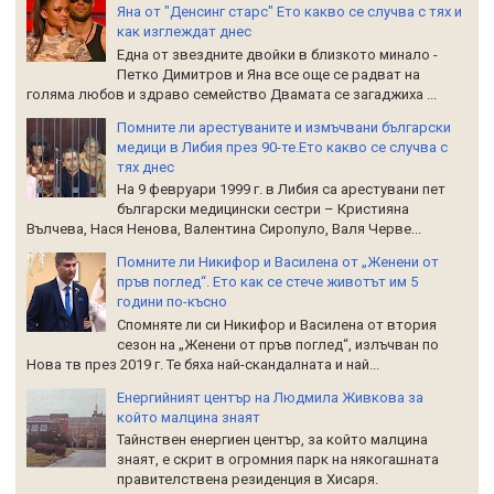
Яна от "Денсинг старс" Ето какво се случва с тях и
как изглеждат днес
Една от звездните двойки в близкото минало -
Петко Димитров и Яна все още се радват на
голяма любов и здраво семейство Двамата се загаджиха ...
Помните ли арестуваните и измъчвани български
медици в Либия през 90-те.Ето какво се случва с
тях днес
На 9 февруари 1999 г. в Либия са арестувани пет
български медицински сестри – Кристияна
Вълчева, Нася Ненова, Валентина Сиропуло, Валя Черве...
Помните ли Никифор и Василена от „Женени от
пръв поглед“. Ето как се стече животът им 5
години по-късно
Спомняте ли си Никифор и Василена от втория
сезон на „Женени от пръв поглед“, излъчван по
Нова тв през 2019 г. Те бяха най-скандалната и най...
Енергийният център на Людмила Живкова за
който малцина знаят
Тайнствен енергиен център, за който малцина
знаят, е скрит в огромния парк на някогашната
правителствена резиденция в Хисаря.