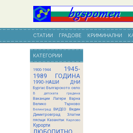
СТАТИИ
ГРАДОВЕ
КРИМИНАЛНИ
К
КАТЕГОРИИ
1945-
1900-1944
1989 ГОДИНА
1990-НАШИ ДНИ
Бургас
Българското село
В детската градина
Ваканции Лагери
Варна
Велико Търново
ВИДЕО
Видин
Велинград
Димитровград
Златни
пясъци
Казанлък
Карлово
Курорти
ЛЮБОПИТНО