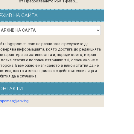
от Преброяването към 1 февр...
РХИВ НА САЙТА
йта bgspomen.com не разполага с ресурсите да
оверява информацията, която достига до редакцията
не гарантира за истинността и, поради което, в края
 всяка статия е посочен източникът й, освен ако не е
торска. Възможно е написаното в някой статия да не
истина, както и всяка прилика с действителни лица и
бития да е случайна.
ОНТАКТИ:
gspomen@abv.bg