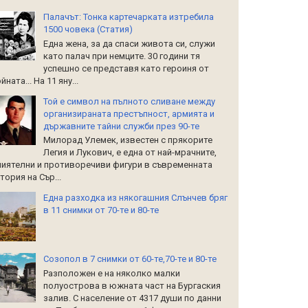
Палачът: Тонка картечарката изтребила
1500 човека (Статия)
Една жена, за да спаси живота си, служи
като палач при немците. 30 години тя
успешно се представя като героиня от
йната... На 11 яну...
Той е символ на пълното сливане между
организираната престъпност, армията и
държавните тайни служби през 90-те
Милорад Улемек, известен с прякорите
Легия и Лукович, е една от най-мрачните,
иятелни и противоречиви фигури в съвременната
тория на Сър...
Една разходка из някогашния Слънчев бряг
в 11 снимки от 70-те и 80-те
Созопол в 7 снимки от 60-те,70-те и 80-те
Разположен е на няколко малки
полуострова в южната част на Бургаския
залив. С население от 4317 души по данни