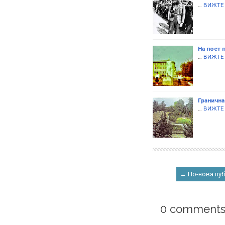
…
ВИЖТЕ
На пост 
…
ВИЖТЕ
Гранична 
…
ВИЖТЕ
← По-нова пу
0 comments