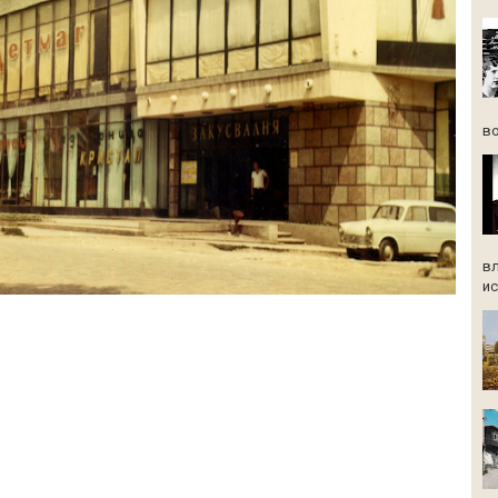
во
вл
ис