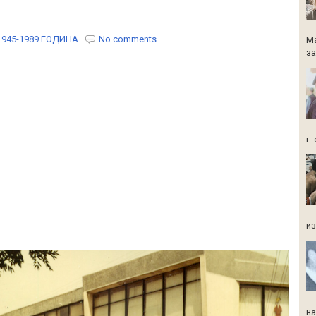
1945-1989 ГОДИНА
No comments
Ма
за
г.
из
на