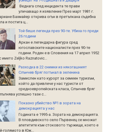
убиецът на 7-годишната й дъщеря
Веднага след инцидента те прави
уличаващо я изявление През март 1981 г.
риане Бахмайер открива огън в претъпкана съдебна
ла и постига ц...
Той беше легенда през 90-те. Убиха го преди
26 години
Аркан е легендарна фигура сред
югославските националисти през 90-те
години. Роден е в Словения на 17 април 1952
 с името Zeljko Raznatoviс...
Разходка в 22 снимки из някогашният
Слънчев бряг потънал в зеленина
Замислен като курорт за семеен туризъм,
който да привлече у нас туристи от
средноевропейската класа, Слънчев бряг
пълнява успешно тази с...
Показно убийство №1 в зората на
демокрацията у нас
Годината е 1995-а. Зората на демокрацията.
В пловдивското село Първенец се множат
апетитите към стоковото тържище, което е
й-голямото в Юж...