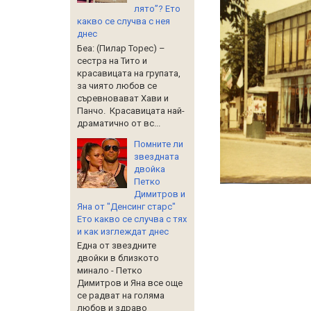
лято”? Ето
какво се случва с нея
днес
Беа: (Пилар Торес) –
сестра на Тито и
красавицата на групата,
за чиято любов се
съревновават Хави и
Панчо. Красавицата най-
драматично от вс...
Помните ли
звездната
двойка
Петко
Димитров и
Яна от "Денсинг старс"
Ето какво се случва с тях
и как изглеждат днес
Една от звездните
двойки в близкото
минало - Петко
Димитров и Яна все още
се радват на голяма
любов и здраво