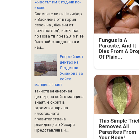
животът им 5 години по-
късно
Спомняте ли си Никифор
и Василена от втория
сезон на „Женени от
пръв поглед“, излъчван
по Нова тв през 2019 г. Те
Fungus Is A
бяха най-скандалната и
Parasite, And It
най...
Dies From A Dro
Of Plain...
Енергийният
център на
Людмила
Живкова за
който
малцина знаят
Тайнствен енергиен
център, за който малцина
знаят, е скрит в
огромния парк на
някогашната
правителствена
This Simple Tric
резиденция в Хисаря.
Removes All
Представлява ч...
Parasites From
Your Body!