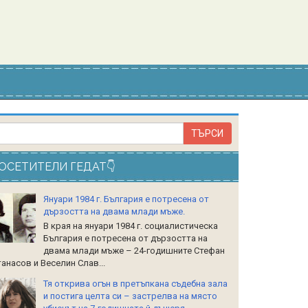
ОСЕТИТЕЛИ ГЕДАТ👇
Януари 1984 г. България е потресена от
дързостта на двама млади мъже.
В края на януари 1984 г. социалистическа
България е потресена от дързостта на
двама млади мъже – 24-годишните Стефан
анасов и Веселин Слав...
Тя открива огън в претъпкана съдебна зала
и постига целта си – застрелва на място