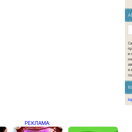
А
Са
пр
и 
на
ав
е 
съ
К
b
РЕКЛАМА: