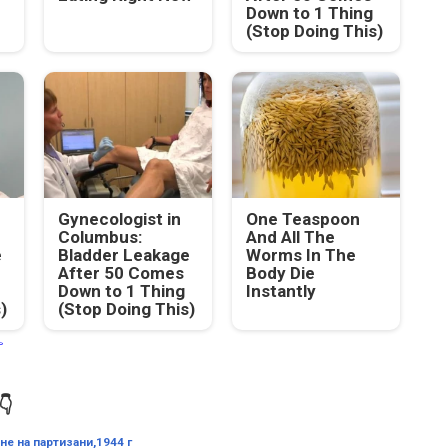
Down to 1 Thing
(Stop Doing This)
Gynecologist in
One Teaspoon
Columbus:
And All The
e
Bladder Leakage
Worms In The
After 50 Comes
Body Die
Down to 1 Thing
Instantly
)
(Stop Doing This)


е на партизани,1944 г