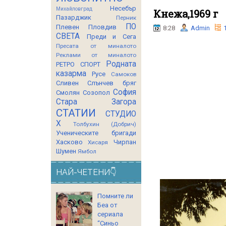
Несебър
Михайловград
Кнежа,1969 г
Пазарджик
Перник
ПО
Плевен
Пловдив
8:28
Admin
СВЕТА
Преди и Сега
Пресата от миналото
Реклами от миналото
Родната
РЕТРО СПОРТ
казарма
Русе
Самоков
Сливен
Слънчев бряг
София
Смолян
Созопол
Стара Загора
СТАТИИ
СТУДИО
Х
Толбухин (Добрич)
Ученическите бригади
Хасково
Чирпан
Хисаря
Шумен
Ямбол
НАЙ-ЧЕТЕНИ👇
Помните ли
Беа от
сериала
“Синьо