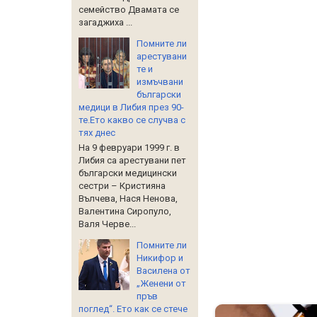
семейство Двамата се
загаджиха ...
Помните ли
арестувани
те и
измъчвани
български
медици в Либия през 90-
те.Ето какво се случва с
тях днес
На 9 февруари 1999 г. в
Либия са арестувани пет
български медицински
сестри – Кристияна
Вълчева, Нася Ненова,
Валентина Сиропуло,
Валя Черве...
Помните ли
Никифор и
Василена от
„Женени от
пръв
поглед“. Ето как се стече