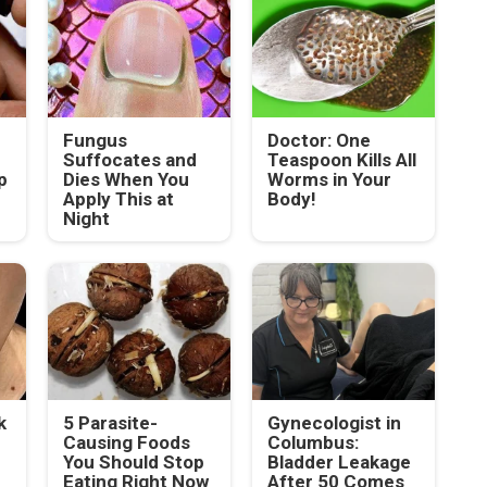
Fungus
Doctor: One
Suffocates and
Teaspoon Kills All
p
Dies When You
Worms in Your
Apply This at
Body!
Night
k
5 Parasite-
Gynecologist in
Causing Foods
Columbus:
You Should Stop
Bladder Leakage
Eating Right Now
After 50 Comes