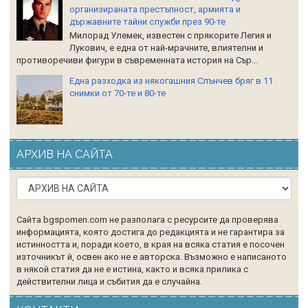
организираната престъпност, армията и
държавните тайни служби през 90-те
Милорад Улемек, известен с прякорите Легия и
Лукович, е една от най-мрачните, влиятелни и
противоречиви фигури в съвременната история на Сър...
Една разходка из някогашния Слънчев бряг в 11
снимки от 70-те и 80-те
АРХИВ НА САЙТА
Сайта bgspomen.com не разполага с ресурсите да проверява
информацията, която достига до редакцията и не гарантира за
истинността и, поради което, в края на всяка статия е посочен
източникът й, освен ако не е авторска. Възможно е написаното
в някой статия да не е истина, както и всяка прилика с
действителни лица и събития да е случайна.