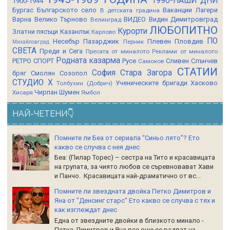
1990-НАШИ ДНИ
1900-1944
Бургас
Българското село
Ваканции Лагери
В детската градина
Варна
Велико Търново
ВИДЕО
Видин
Димитровград
Велинград
ЛЮБОПИТНО
Курорти
Златни пясъци
Казанлък
Карлово
ПО
Несебър
Пазарджик
Плевен
Пловдив
Перник
Михайловград
СВЕТА
Преди и Сега
Пресата от миналото
Реклами от миналото
Родната казарма
РЕТРО СПОРТ
Русе
Сливен
Слънчев
Самоков
СТАТИИ
София
Стара Загора
бряг
Смолян
Созопол
СТУДИО Х
Ученическите бригади
Хасково
Толбухин (Добрич)
Чирпан
Шумен
Хисаря
Ямбол
НАЙ-ЧЕТЕНИ👇
Помните ли Беа от сериала “Синьо лято”? Ето
какво се случва с нея днес
Беа: (Пилар Торес) – сестра на Тито и красавицата
на групата, за чиято любов се съревновават Хави
и Панчо. Красавицата най-драматично от вс...
Помните ли звездната двойка Петко Димитров и
Яна от "Денсинг старс" Ето какво се случва с тях и
как изглеждат днес
Една от звездните двойки в близкото минало -
Петко Димитров и Яна все още се радват на