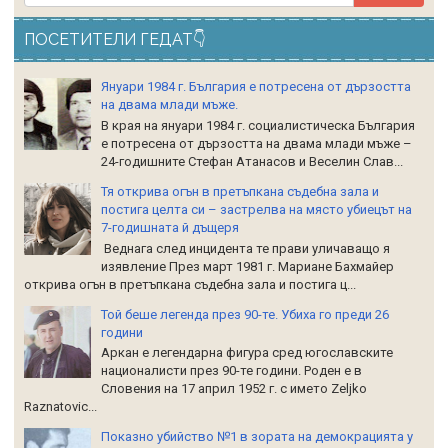
ПОСЕТИТЕЛИ ГЕДАТ👇
Януари 1984 г. България е потресена от дързостта
на двама млади мъже.
В края на януари 1984 г. социалистическа България
е потресена от дързостта на двама млади мъже –
24-годишните Стефан Атанасов и Веселин Слав...
Тя открива огън в претъпкана съдебна зала и
постига целта си – застрелва на място убиецът на
7-годишната й дъщеря
Веднага след инцидента те прави уличаващо я
изявление През март 1981 г. Мариане Бахмайер
открива огън в претъпкана съдебна зала и постига ц...
Той беше легенда през 90-те. Убиха го преди 26
години
Аркан е легендарна фигура сред югославските
националисти през 90-те години. Роден е в
Словения на 17 април 1952 г. с името Zeljko
Raznatoviс...
Показно убийство №1 в зората на демокрацията у