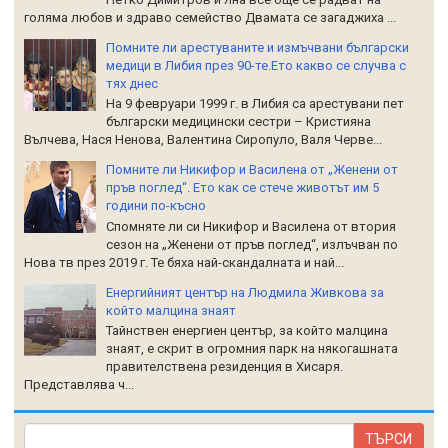
голяма любов и здраво семейство Двамата се загаджиха ...
Помните ли арестуваните и измъчвани български
медици в Либия през 90-те.Ето какво се случва с
тях днес
На 9 февруари 1999 г. в Либия са арестувани пет
български медицински сестри – Кристияна
Вълчева, Нася Ненова, Валентина Сиропуло, Валя Черве...
Помните ли Никифор и Василена от „Женени от
пръв поглед“. Ето как се стече животът им 5
години по-късно
Спомняте ли си Никифор и Василена от втория
сезон на „Женени от пръв поглед“, излъчван по
Нова тв през 2019 г. Те бяха най-скандалната и най...
Енергийният център на Людмила Живкова за
който малцина знаят
Тайнствен енергиен център, за който малцина
знаят, е скрит в огромния парк на някогашната
правителствена резиденция в Хисаря.
Представлява ч...