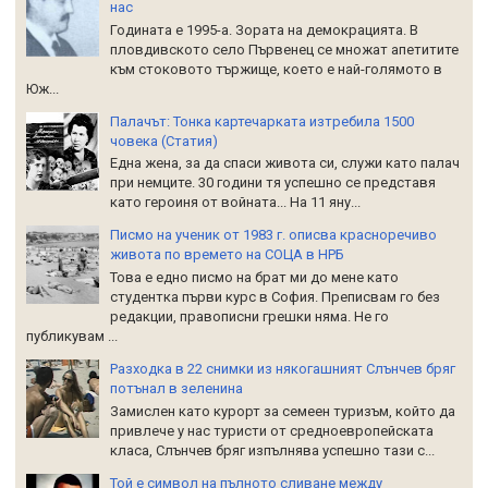
нас
Годината е 1995-а. Зората на демокрацията. В
пловдивското село Първенец се множат апетитите
към стоковото тържище, което е най-голямото в
Юж...
Палачът: Тонка картечарката изтребила 1500
човека (Статия)
Една жена, за да спаси живота си, служи като палач
при немците. 30 години тя успешно се представя
като героиня от войната... На 11 яну...
Писмо на ученик от 1983 г. описва красноречиво
живота по времето на СОЦА в НРБ
Това е едно писмо на брат ми до мене като
студентка първи курс в София. Преписвам го без
редакции, правописни грешки няма. Не го
публикувам ...
Разходка в 22 снимки из някогашният Слънчев бряг
потънал в зеленина
Замислен като курорт за семеен туризъм, който да
привлече у нас туристи от средноевропейската
класа, Слънчев бряг изпълнява успешно тази с...
Той е символ на пълното сливане между