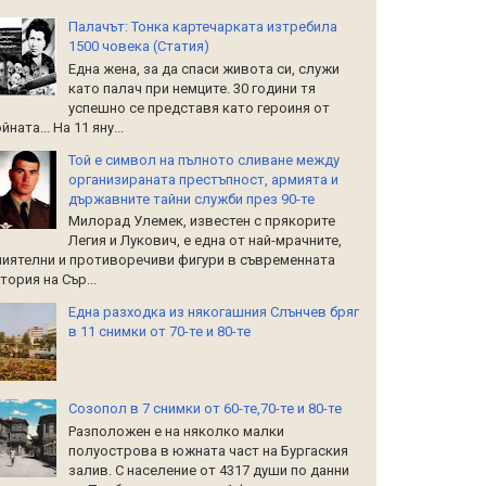
Палачът: Тонка картечарката изтребила
1500 човека (Статия)
Една жена, за да спаси живота си, служи
като палач при немците. 30 години тя
успешно се представя като героиня от
йната... На 11 яну...
Той е символ на пълното сливане между
организираната престъпност, армията и
държавните тайни служби през 90-те
Милорад Улемек, известен с прякорите
Легия и Лукович, е една от най-мрачните,
иятелни и противоречиви фигури в съвременната
тория на Сър...
Една разходка из някогашния Слънчев бряг
в 11 снимки от 70-те и 80-те
Созопол в 7 снимки от 60-те,70-те и 80-те
Разположен е на няколко малки
полуострова в южната част на Бургаския
залив. С население от 4317 души по данни