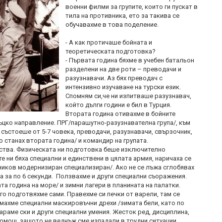
военни филми за групите, които ги пускат в
тила на противника, ето за такива се
обучавахме в това поделение.
- А как протичаше бойната и
теоретическата подготовка?
- Първата година бяхме в учебен батальон
разделени на две роти – преводачи и
разузнавачи. Аз бях преводач с
интензивно изучаване на турски език.
Спомням си,че ни изпитваше разузнавач,
който дълги години е бил в Турция.
Втората година отивахме в бойните
ръцко направление. ПРГ/парашутно-разузнавателна група/, към
е състоеше от 5-7 човека, преводачи, разузнавачи, свързочник,
 станах втората година/ и командир на групата.
ства. Физическата ни подготовка беше изключително
 ни бяха специални и единствени в цялата армия, наричаха се
ков модернизиран специализиран/. Ако не се лъжа сглобявах
а за по 6 секунди. Ползвахме и други специални съоражения.
та година на море/ и зимни лагери в планината на палатки.
го подготвяхме сами. Правехме си печки от варели, там се
имахме специални маскировъчни дрехи /зимата бели, като по
караме ски и други специални умения. Жесток ред, дисциплина,
омощ, защото не веднъж сме изпадали в трудни ситуации.