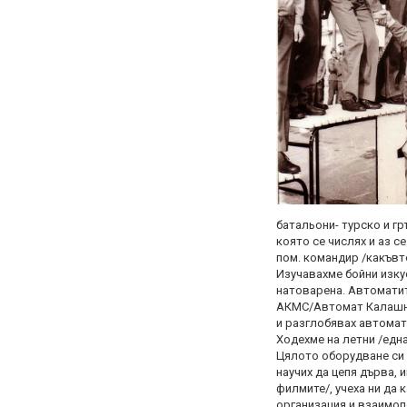
батальони- турско и г
която се числях и аз с
пом. командир /какъвто
Изучавахме бойни изку
натоварена. Автоматите
АКМС/Автомат Калашни
и разглобявах автомат
Ходехме на летни /една
Цялото оборудване си 
научих да цепя дърва, 
филмите/, учеха ни да 
организация и взаимоп