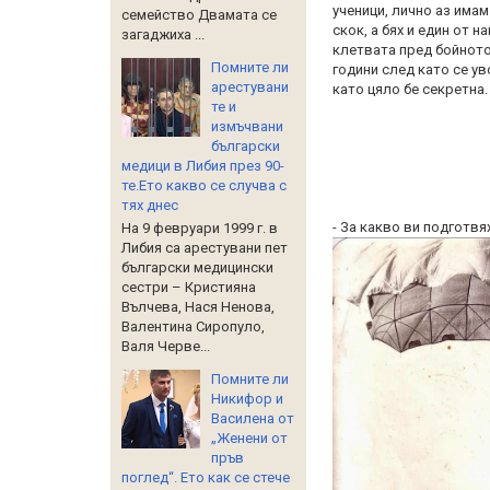
ученици, лично аз имам
семейство Двамата се
скок, а бях и един от н
загаджиха ...
клетвата пред бойното
Помните ли
години след като се у
арестувани
като цяло бе секретна.
те и
измъчвани
български
медици в Либия през 90-
те.Ето какво се случва с
тях днес
- За какво ви подготвя
На 9 февруари 1999 г. в
Либия са арестувани пет
български медицински
сестри – Кристияна
Вълчева, Нася Ненова,
Валентина Сиропуло,
Валя Черве...
Помните ли
Никифор и
Василена от
„Женени от
пръв
поглед“. Ето как се стече