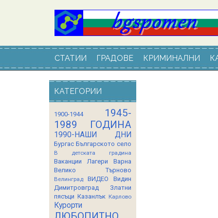
СТАТИИ
ГРАДОВЕ
КРИМИНАЛНИ
К
КАТЕГОРИИ
1945-
1900-1944
1989 ГОДИНА
1990-НАШИ ДНИ
Бургас
Българското село
В детската градина
Ваканции Лагери
Варна
Велико Търново
ВИДЕО
Видин
Велинград
Димитровград
Златни
пясъци
Казанлък
Карлово
Курорти
ЛЮБОПИТНО