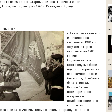
алото на 80-те, о.з. Старши Лейтенант Тенчо Иванов.
. Пловдив. Роден през 1963 г. Разведен с 2 деца.
делението?
во
- В казармата влязох
в началото на
септември 1981 г. и
се уволних през
октомври на 1983
година.
вл
Поделението, в
ис
което служих беше
едно от секретните у
нас. Намираше се в
близост до Гребната
база в Пловдив.
Всички бяхме
предварително
проучени и
подбрани, повечето
спортисти.
раха още като ученици. Бяхме скачали с парашут още като