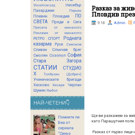
Несебър
Михайловград
Разказ за жив
Пазарджик
Перник
Пловдив през
ПО
Плевен
Пловдив
СВЕТА
Преди и Сега
9:18
Admin
Пресата от миналото
Реклами от миналото
Родната
РЕТРО СПОРТ
казарма
Русе
Самоков
Сливен
Слънчев бряг
София
Смолян
Созопол
Стара Загора
СТАТИИ
СТУДИО
Х
Толбухин (Добрич)
Ученическите бригади
Хасково
Чирпан
Хисаря
Шумен
Ямбол
НАЙ-ЧЕТЕНИ👇
Ще ви разкажем за жив
Помните ли
като Парашутния полк
Беа от
сериала
Разказ от първо лице 
“Синьо