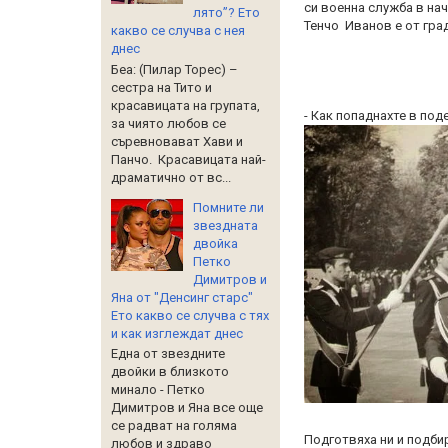
си военна служба в нач
лято”? Ето
Тенчо Иванов е от град
какво се случва с нея
днес
Беа: (Пилар Торес) –
сестра на Тито и
красавицата на групата,
- Как попаднахте в по
за чиято любов се
съревновават Хави и
Панчо. Красавицата най-
драматично от вс...
Помните ли
звездната
двойка
Петко
Димитров и
Яна от "Денсинг старс"
Ето какво се случва с тях
и как изглеждат днес
Една от звездните
двойки в близкото
минало - Петко
Димитров и Яна все още
се радват на голяма
Подготвяха ни и подби
любов и здраво