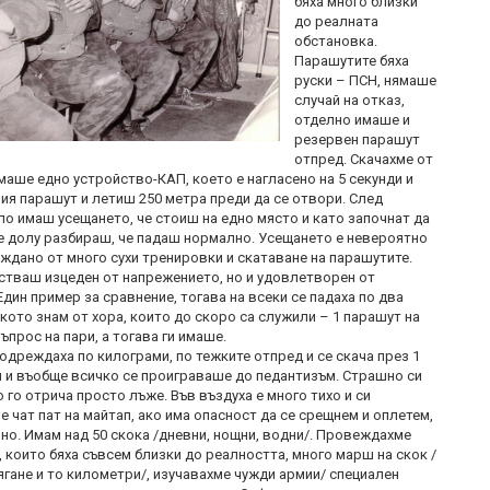
бяха много близки
до реалната
обстановка.
Парашутите бяха
руски – ПСН, нямаше
случай на отказ,
отделно имаше и
резервен парашут
отпред. Скачахме от
маше едно устройство-КАП, което е нагласено на 5 секунди и
ния парашут и летиш 250 метра преди да се отвори. След
ло имаш усещането, че стоиш на едно място и като започнат да
е долу разбираш, че падаш нормално. Усещането е невероятно
ождано от много сухи тренировки и скатаване на парашутите.
встваш изцеден от напрежението, но и удовлетворен от
дин пример за сравнение, тогава на всеки се падаха по два
кото знам от хора, които до скоро са служили – 1 парашут на
ъпрос на пари, а тогава ги имаше.
одреждаха по килограми, по тежките отпред и се скача през 1
ач и въобще всичко се проиграваше до педантизъм. Страшно си
 го отрича просто лъже. Във въздуха е много тихо и си
 чат пат на майтап, ако има опасност да се срещнем и оплетем,
но. Имам над 50 скока /дневни, нощни, водни/. Провеждахме
, които бяха съвсем близки до реалността, много марш на скок /
ягане и то километри/, изучавахме чужди армии/ специален