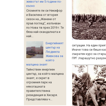
животът им 5 години по-
късно
Спомняте ли си Никифор
и Василена от втория
сезон на „Женени от
пръв поглед“, излъчван
по Нова тв през 2019 г. Те
бяха най-скандалната и
най...
Енергийният
ситуации. На един прия
център на
Иначе това си беше ка
Людмила
съкратен курс за стар
Живкова за
ПРГ /парашутно разузн
който
малцина знаят
Тайнствен енергиен
център, за който малцина
знаят, е скрит в
огромния парк на
някогашната
правителствена
резиденция в Хисаря.
Представлява ч...