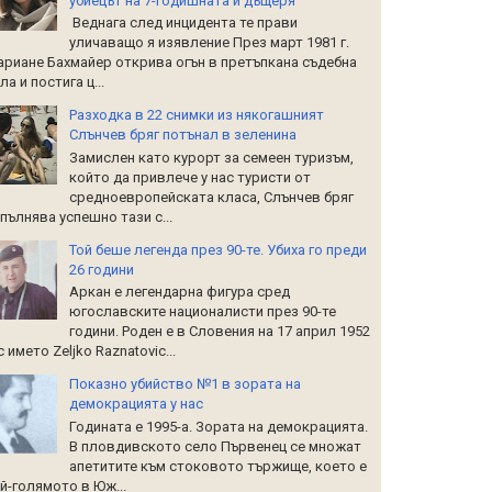
убиецът на 7-годишната й дъщеря
Веднага след инцидента те прави
уличаващо я изявление През март 1981 г.
риане Бахмайер открива огън в претъпкана съдебна
ла и постига ц...
Разходка в 22 снимки из някогашният
Слънчев бряг потънал в зеленина
Замислен като курорт за семеен туризъм,
който да привлече у нас туристи от
средноевропейската класа, Слънчев бряг
пълнява успешно тази с...
Той беше легенда през 90-те. Убиха го преди
26 години
Аркан е легендарна фигура сред
югославските националисти през 90-те
години. Роден е в Словения на 17 април 1952
 с името Zeljko Raznatoviс...
Показно убийство №1 в зората на
демокрацията у нас
Годината е 1995-а. Зората на демокрацията.
В пловдивското село Първенец се множат
апетитите към стоковото тържище, което е
й-голямото в Юж...