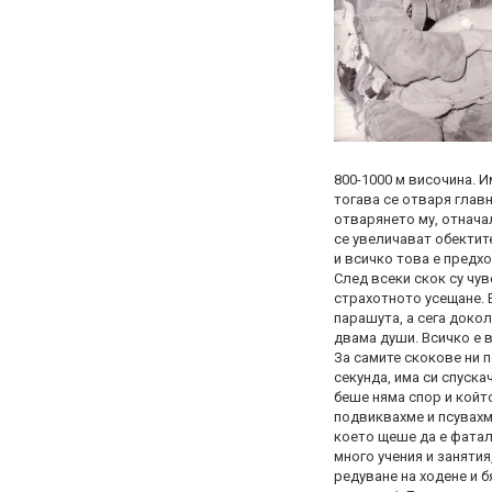
800-1000 м височина. И
тогава се отваря глав
отварянето му, отнача
се увеличават обектит
и всичко това е предх
След всеки скок су чу
страхотното усещане. Е
парашута, а сега докол
двама души. Всичко е в
За самите скокове ни п
секунда, има си спуск
беше няма спор и който
подвиквахме и псувахме
което щеше да е фатал
много учения и занятия
редуване на ходене и б