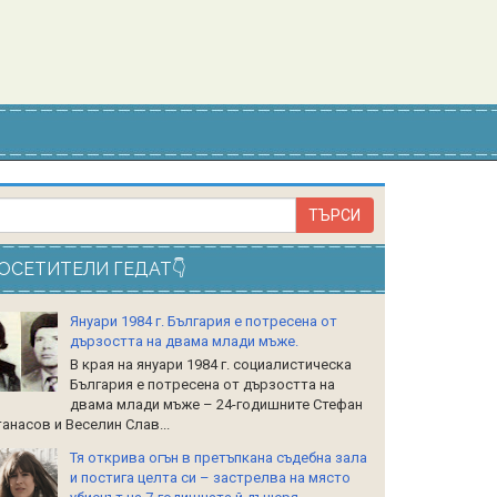
ОСЕТИТЕЛИ ГЕДАТ👇
Януари 1984 г. България е потресена от
дързостта на двама млади мъже.
В края на януари 1984 г. социалистическа
България е потресена от дързостта на
двама млади мъже – 24-годишните Стефан
анасов и Веселин Слав...
Тя открива огън в претъпкана съдебна зала
и постига целта си – застрелва на място