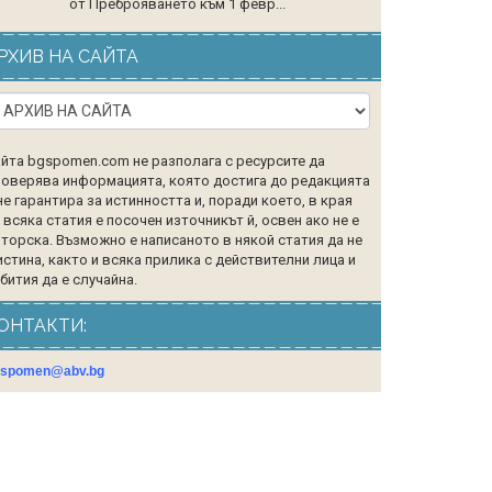
от Преброяването към 1 февр...
РХИВ НА САЙТА
йта bgspomen.com не разполага с ресурсите да
оверява информацията, която достига до редакцията
не гарантира за истинността и, поради което, в края
 всяка статия е посочен източникът й, освен ако не е
торска. Възможно е написаното в някой статия да не
истина, както и всяка прилика с действителни лица и
бития да е случайна.
ОНТАКТИ:
gspomen@abv.bg