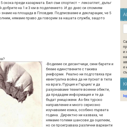
 5 скока преди казармата. Бил съм спортист – лекоатлет, дъльг
ай-добрите на 1 и 3 км в поделението. И до днес си спомням
 знаме на площада в Пловдив. Подписвахме и декларации, че 5
А
волним, нямаме право да говорим за нашата служба, защото
Са
пр
и 
на
ха?
ав
-Водихме се десантчици, сини барети и
е 
бяхме единствените с такива
съ
униформи. Реално ни подготвяха при
евентуална война да ни пуснат в тила
К
на врага /Турция и Гърция/ и да
разузнаваме техните военни обекти,
да предадем информация и те да
b
бъдат унищожени. Аз бях турско
направление и много сериозно
изучавахме езика, особено първата
година. Директно ни казваха, че
нямаме големи шансове да оцелеем,
но се проиграваха различни варианти