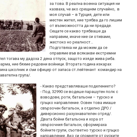
за това. В реална военна ситуация ни
казваха, че ако срещнем случайно, в
моя случай – в Турция, дете или
местен жител, ние трябва да го лишим
от възможността да ни предаде.
Сещате се какво трябваше да
направим, иначе ние си отиваме,
жестоко но реалност…
Подготвяха ни да можем да се
оправяме във всякакви екстремни
тел тогава му дадоха 2 дена отпуск, защото изяде жива риба.
зарма, ние бяхме редовни войници. Втората година изкарах
шина школник и съм офицер от запаса ст.лейтенант командир на
авателна група/.
- Какво представляваше поделението?
- Под. 32990 се водеше парашутен полк с
взводове, роти, батальони – турско и
гръцко направление. Освен това имаше
свързочен батальон, а отделно ДРО /
диверсионно разузнавателен отряд/.
Двата бойни батальона и хора от
свързочния батальон, сформираха
бойните групи, съответно турско и гръцко
направление. Ако си спомняте от руските