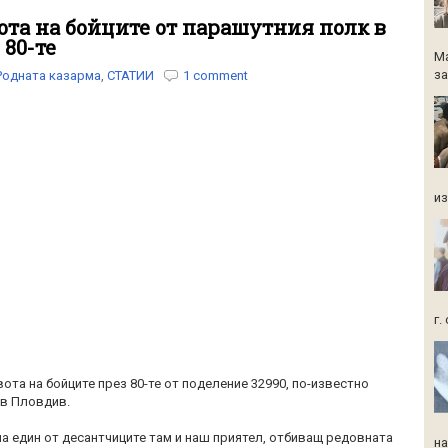
ота на бойците от парашутния полк в
 80-те
Ма
за
Родната казарма
,
СТАТИИ
1 comment
из
г.
ота на бойците през 80-те от поделение 32990, по-известно
 в Пловдив.
на един от десантчиците там и наш приятел, отбиващ редовната
на