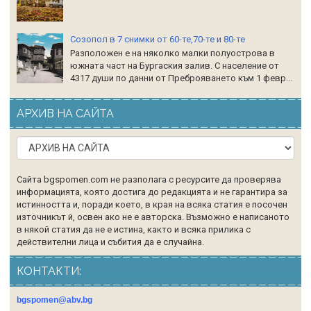
Созопол в 7 снимки от 60-те,70-те и 80-те
Разположен е на няколко малки полуострова в
южната част на Бургаския залив. С население от
4317 души по данни от Преброяването към 1 февр...
АРХИВ НА САЙТА
Сайта bgspomen.com не разполага с ресурсите да проверява
информацията, която достига до редакцията и не гарантира за
истинността и, поради което, в края на всяка статия е посочен
източникът й, освен ако не е авторска. Възможно е написаното
в някой статия да не е истина, както и всяка прилика с
действителни лица и събития да е случайна.
КОНТАКТИ:
bgspomen@abv.bg