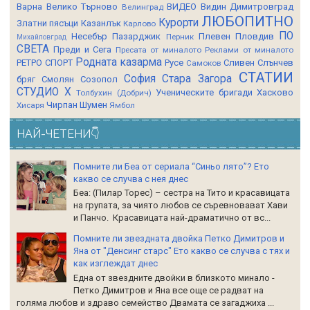
Варна
Велико Търново
ВИДЕО
Видин
Димитровград
Велинград
ЛЮБОПИТНО
Курорти
Златни пясъци
Казанлък
Карлово
ПО
Несебър
Пазарджик
Плевен
Пловдив
Перник
Михайловград
СВЕТА
Преди и Сега
Пресата от миналото
Реклами от миналото
Родната казарма
РЕТРО СПОРТ
Русе
Сливен
Слънчев
Самоков
СТАТИИ
София
Стара Загора
бряг
Смолян
Созопол
СТУДИО Х
Ученическите бригади
Хасково
Толбухин (Добрич)
Чирпан
Шумен
Хисаря
Ямбол
НАЙ-ЧЕТЕНИ👇
Помните ли Беа от сериала “Синьо лято”? Ето
какво се случва с нея днес
Беа: (Пилар Торес) – сестра на Тито и красавицата
на групата, за чиято любов се съревновават Хави
и Панчо. Красавицата най-драматично от вс...
Помните ли звездната двойка Петко Димитров и
Яна от "Денсинг старс" Ето какво се случва с тях и
как изглеждат днес
Една от звездните двойки в близкото минало -
Петко Димитров и Яна все още се радват на
голяма любов и здраво семейство Двамата се загаджиха ...