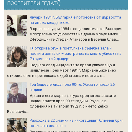
ПОСЕТИТЕЛИ ГЕДАТ👇
Януари 1984 г. България е потресена от дързостта
на двама млади мъже.
В края на януари 1984 г. социалистическа България
е потресена от дързостта на двама млади мъже –
24-годишните Стефан Атанасов и Веселин Слав...
Тя открива огън в претъпкана съдебна зала и
постига целта си – застрелва на място убиецът на
7-годишната й дъщеря
Веднага след инцидента те прави уличаващо я
изявление През март 1981 г. Мариане Бахмайер
открива огън в претъпкана съдебна зала и постига ц...
Той беше легенда през 90-те. Убиха го преди 26
години
Аркан е легендарна фигура сред югославските
националисти през 90-те години. Роден е в
Словения на 17 април 1952 г. с името Zeljko
Raznatoviс...
Разходка в 22 снимки из някогашният Слънчев бряг
потънал в зеленина
Замислен като курорт за семеен туризъм, който да