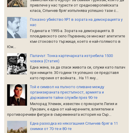
привлече у нас туристи от средноевропейската
класа, Слънчев бряг изпълнява успешно тази с...
Показно убийство №1 в зората на демокрацията у
нас
Годината е 1995-а. Зората на демокрацията. В
пловдивското село Първенец се множат апетитите
към стоковото тържище, което е най-голямото в
Юж...
Палачът: Тонка картечарката изтребила 1500
човека (Статия)
Една жена, за да спаси живота си, служи като палач
при немците. 30 години тя успешно се представя
като героиня от войната... На 11 яну...
Той е символ на пълното сливане между
организираната престъпност, армията и
държавните тайни служби през 90-те
Милорад Улемек, известен с прякорите Легия и
Лукович, е една от най-мрачните, влиятелни и
противоречиви фигури в съвременната история на Сър...
Една разходка из някогашния Слънчев бряг в 11
снимки от 70-те и 80-те