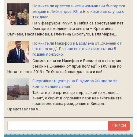
Помните ли арестуваните и измъчвани български
медици в Либия през 90-те.Ето какво се случва с
тях днес
На 9 февруари 1999 г. в Либия са арестувани пет
български медицински сестри – Кристияна
Вълчева, Нася Ненова, Валентина Сиропуло, Валя Черве...
Помните ли Никифор и Василена от „Женени от
пръв поглед“. Ето как се стече животът им 5
години по-късно
Спомняте ли си Никифор и Василена от втория
сезон на „Женени от пръв поглед“, излъчван по
Нова тв през 2019 г. Те бяха най-скандалната и най...
Енергийният център на Людмила Живкова за
който малцина знаят
Тайнствен енергиен център, за който малцина
знаят, е скрит в огромния парк на някогашната
правителствена резиденция в Хисаря.
Представлява ч...