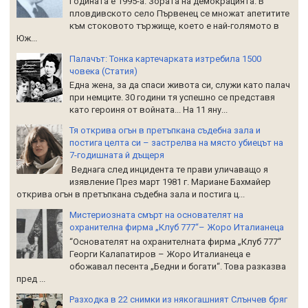
Годината е 1995-а. Зората на демокрацията. В
пловдивското село Първенец се множат апетитите
към стоковото тържище, което е най-голямото в
Юж...
Палачът: Тонка картечарката изтребила 1500
човека (Статия)
Една жена, за да спаси живота си, служи като палач
при немците. 30 години тя успешно се представя
като героиня от войната... На 11 яну...
Тя открива огън в претъпкана съдебна зала и
постига целта си – застрелва на място убиецът на
7-годишната й дъщеря
Веднага след инцидента те прави уличаващо я
изявление През март 1981 г. Мариане Бахмайер
открива огън в претъпкана съдебна зала и постига ц...
Мистериозната смърт на основателят на
охранителна фирма „Клуб 777“– Жоро Италианеца
“Основателят на охранителната фирма „Клуб 777“
Георги Калапатиров – Жоро Италианеца е
обожавал песента „Бедни и богати“. Това разказва
пред ...
Разходка в 22 снимки из някогашният Слънчев бряг