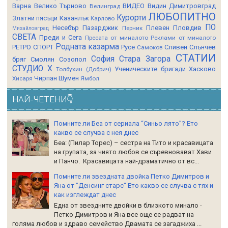
Варна
Велико Търново
ВИДЕО
Видин
Димитровград
Велинград
ЛЮБОПИТНО
Курорти
Златни пясъци
Казанлък
Карлово
ПО
Несебър
Пазарджик
Плевен
Пловдив
Перник
Михайловград
СВЕТА
Преди и Сега
Пресата от миналото
Реклами от миналото
Родната казарма
РЕТРО СПОРТ
Русе
Сливен
Слънчев
Самоков
СТАТИИ
София
Стара Загора
бряг
Смолян
Созопол
СТУДИО Х
Ученическите бригади
Хасково
Толбухин (Добрич)
Чирпан
Шумен
Хисаря
Ямбол
НАЙ-ЧЕТЕНИ👇
Помните ли Беа от сериала “Синьо лято”? Ето
какво се случва с нея днес
Беа: (Пилар Торес) – сестра на Тито и красавицата
на групата, за чиято любов се съревновават Хави
и Панчо. Красавицата най-драматично от вс...
Помните ли звездната двойка Петко Димитров и
Яна от "Денсинг старс" Ето какво се случва с тях и
как изглеждат днес
Една от звездните двойки в близкото минало -
Петко Димитров и Яна все още се радват на
голяма любов и здраво семейство Двамата се загаджиха ...