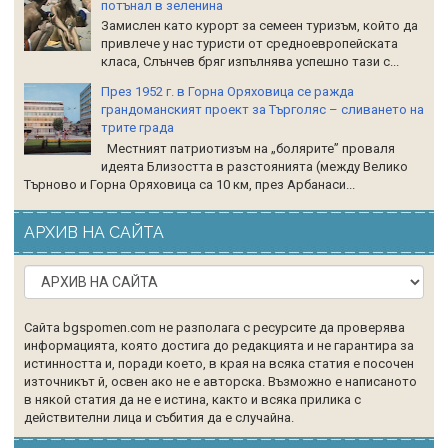
потънал в зеленина
Замислен като курорт за семеен туризъм, който да
привлече у нас туристи от средноевропейската
класа, Слънчев бряг изпълнява успешно тази с...
През 1952 г. в Горна Оряховица се ражда
грандоманският проект за Търголяс – сливането на
трите града
Местният патриотизъм на „болярите” проваля
идеята Близостта в разстоянията (между Велико
Търново и Горна Оряховица са 10 км, през Арбанаси...
АРХИВ НА САЙТА
Сайта bgspomen.com не разполага с ресурсите да проверява
информацията, която достига до редакцията и не гарантира за
истинността и, поради което, в края на всяка статия е посочен
източникът й, освен ако не е авторска. Възможно е написаното
в някой статия да не е истина, както и всяка прилика с
действителни лица и събития да е случайна.