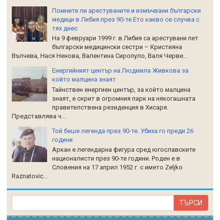
Помните ли арестуваните и измъчвани български
медици в Либия през 90-те.Ето какво се случва с
тях днес
На 9 февруари 1999 г. в Либия са арестувани пет
български медицински сестри – Кристияна
Вълчева, Нася Ненова, Валентина Сиропуло, Валя Черве...
Енергийният център на Людмила Живкова за
който малцина знаят
Тайнствен енергиен център, за който малцина
знаят, е скрит в огромния парк на някогашната
правителствена резиденция в Хисаря.
Представлява ч...
Той беше легенда през 90-те. Убиха го преди 26
години
Аркан е легендарна фигура сред югославските
националисти през 90-те години. Роден е в
Словения на 17 април 1952 г. с името Zeljko
Raznatoviс...