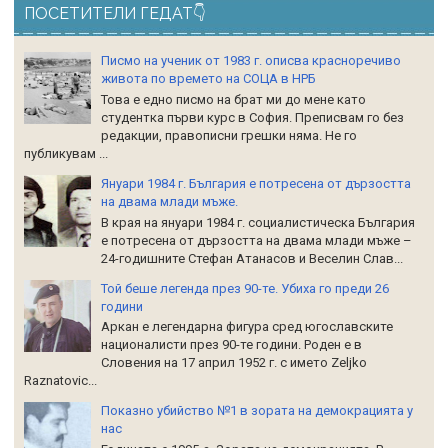
ПОСЕТИТЕЛИ ГЕДАТ👇
Писмо на ученик от 1983 г. описва красноречиво
живота по времето на СОЦА в НРБ
Това е едно писмо на брат ми до мене като
студентка първи курс в София. Преписвам го без
редакции, правописни грешки няма. Не го
публикувам ...
Януари 1984 г. България е потресена от дързостта
на двама млади мъже.
В края на януари 1984 г. социалистическа България
е потресена от дързостта на двама млади мъже –
24-годишните Стефан Атанасов и Веселин Слав...
Той беше легенда през 90-те. Убиха го преди 26
години
Аркан е легендарна фигура сред югославските
националисти през 90-те години. Роден е в
Словения на 17 април 1952 г. с името Zeljko
Raznatoviс...
Показно убийство №1 в зората на демокрацията у
нас