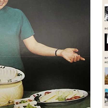
во
вл
ис