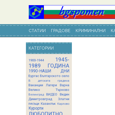
СТАТИИ
ГРАДОВЕ
КРИМИНАЛНИ
К
КАТЕГОРИИ
1945-
1900-1944
1989 ГОДИНА
1990-НАШИ ДНИ
Бургас
Българското село
В детската градина
Ваканции Лагери
Варна
Велико Търново
ВИДЕО
Видин
Велинград
Димитровград
Златни
пясъци
Казанлък
Карлово
Курорти
ЛЮБОПИТНО