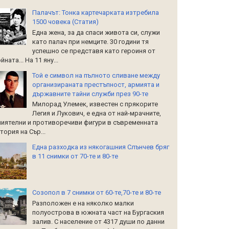
Палачът: Тонка картечарката изтребила
1500 човека (Статия)
Една жена, за да спаси живота си, служи
като палач при немците. 30 години тя
успешно се представя като героиня от
йната... На 11 яну...
Той е символ на пълното сливане между
организираната престъпност, армията и
държавните тайни служби през 90-те
Милорад Улемек, известен с прякорите
Легия и Лукович, е една от най-мрачните,
иятелни и противоречиви фигури в съвременната
тория на Сър...
Една разходка из някогашния Слънчев бряг
в 11 снимки от 70-те и 80-те
Созопол в 7 снимки от 60-те,70-те и 80-те
Разположен е на няколко малки
полуострова в южната част на Бургаския
залив. С население от 4317 души по данни