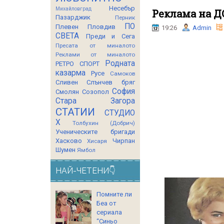
Несебър
Михайловград
Реклама на Д
Пазарджик
Перник
ПО
Плевен
Пловдив
19:26
Admin
СВЕТА
Преди и Сега
Пресата от миналото
Реклами от миналото
Родната
РЕТРО СПОРТ
казарма
Русе
Самоков
Сливен
Слънчев бряг
София
Смолян
Созопол
Стара Загора
СТАТИИ
СТУДИО
Х
Толбухин (Добрич)
Ученическите бригади
Хасково
Чирпан
Хисаря
Шумен
Ямбол
НАЙ-ЧЕТЕНИ👇
Помните ли
Беа от
сериала
“Синьо