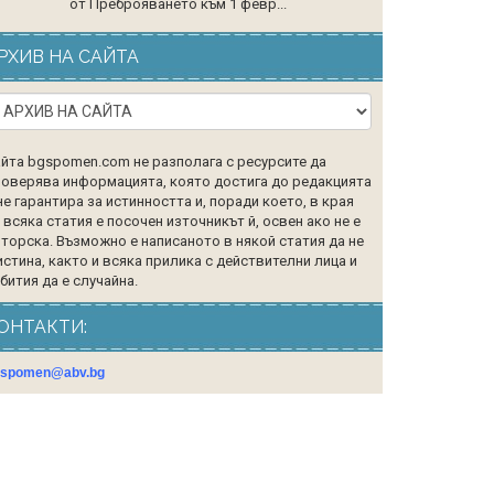
от Преброяването към 1 февр...
РХИВ НА САЙТА
йта bgspomen.com не разполага с ресурсите да
оверява информацията, която достига до редакцията
не гарантира за истинността и, поради което, в края
 всяка статия е посочен източникът й, освен ако не е
торска. Възможно е написаното в някой статия да не
истина, както и всяка прилика с действителни лица и
бития да е случайна.
ОНТАКТИ:
gspomen@abv.bg