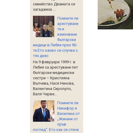
семейство Двамата се
загаджиха ...
Помните ли
арестувани
те и
измъчвани
български
медици в Либия през 90-
те.Ето какво се случва с
тях днес
На 9 февруари 1999 г. в
Либия са арестувани пет
български медицински
сестри – Кристияна
Вълчева, Нася Ненова,
Валентина Сиропуло,
Валя Черве...
Помните ли
Никифор и
Василена от
„Женени от
пръв
поглед“. Ето как се стече