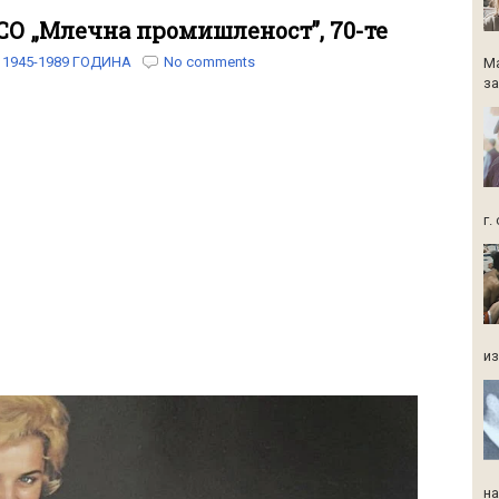
СО „Млечна промишленост”, 70-те
1945-1989 ГОДИНА
No comments
Ма
за
г.
из
на