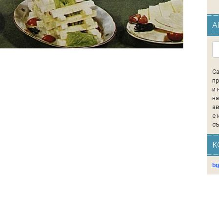
А
Са
пр
и 
на
ав
е 
съ
К
b