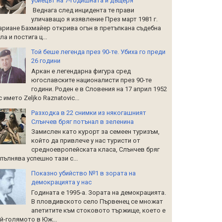
убиецът на 7-годишната й дъщеря
Веднага след инцидента те прави
уличаващо я изявление През март 1981 г.
риане Бахмайер открива огън в претъпкана съдебна
ла и постига ц...
Той беше легенда през 90-те. Убиха го преди
26 години
Аркан е легендарна фигура сред
югославските националисти през 90-те
години. Роден е в Словения на 17 април 1952
 с името Zeljko Raznatoviс...
Разходка в 22 снимки из някогашният
Слънчев бряг потънал в зеленина
Замислен като курорт за семеен туризъм,
който да привлече у нас туристи от
средноевропейската класа, Слънчев бряг
пълнява успешно тази с...
Показно убийство №1 в зората на
демокрацията у нас
Годината е 1995-а. Зората на демокрацията.
В пловдивското село Първенец се множат
апетитите към стоковото тържище, което е
й-голямото в Юж...