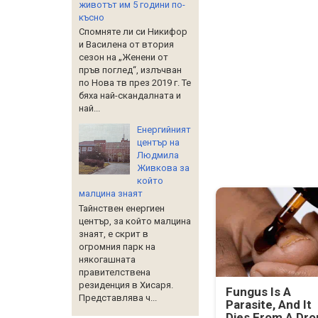
животът им 5 години по-
късно
Спомняте ли си Никифор
и Василена от втория
сезон на „Женени от
пръв поглед“, излъчван
по Нова тв през 2019 г. Те
бяха най-скандалната и
най...
Енергийният
център на
Людмила
Живкова за
който
малцина знаят
Тайнствен енергиен
център, за който малцина
знаят, е скрит в
огромния парк на
някогашната
правителствена
резиденция в Хисаря.
Fungus Is A
Представлява ч...
Parasite, And It
Dies From A Dro