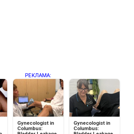
РЕКЛАМА:
Gynecologist in
Gynecologist in
Columbus:
Columbus:
p
Bladder Leakage
Bladder Leakage