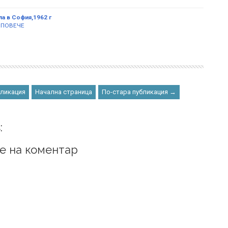
ла в София,1962 г
 ПОВЕЧЕ
бликация
Начална страница
По-стара публикация →
:
е на коментар