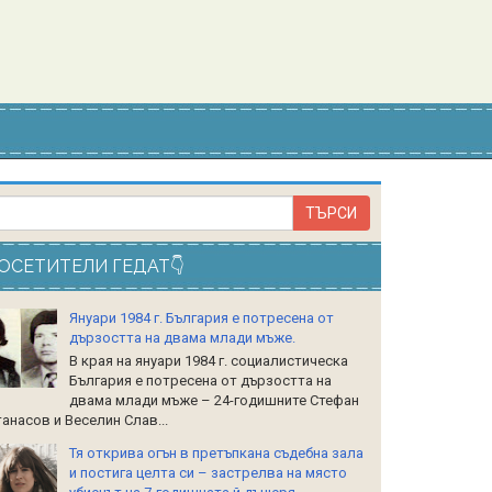
ОСЕТИТЕЛИ ГЕДАТ👇
Януари 1984 г. България е потресена от
дързостта на двама млади мъже.
В края на януари 1984 г. социалистическа
България е потресена от дързостта на
двама млади мъже – 24-годишните Стефан
анасов и Веселин Слав...
Тя открива огън в претъпкана съдебна зала
и постига целта си – застрелва на място