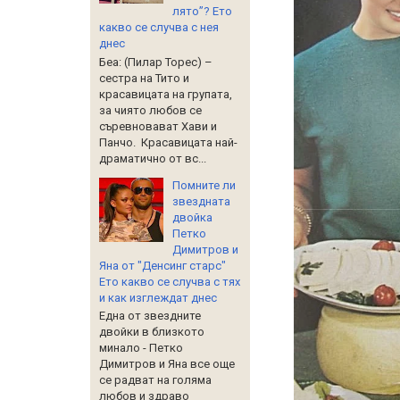
лято”? Ето
какво се случва с нея
днес
Беа: (Пилар Торес) –
сестра на Тито и
красавицата на групата,
за чиято любов се
съревновават Хави и
Панчо. Красавицата най-
драматично от вс...
Помните ли
звездната
двойка
Петко
Димитров и
Яна от "Денсинг старс"
Ето какво се случва с тях
и как изглеждат днес
Една от звездните
двойки в близкото
минало - Петко
Димитров и Яна все още
се радват на голяма
любов и здраво