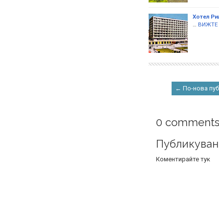
Хотел Ри
…
ВИЖТЕ
← По-нова пу
0 comments
Публикуван
Коментирайте тук