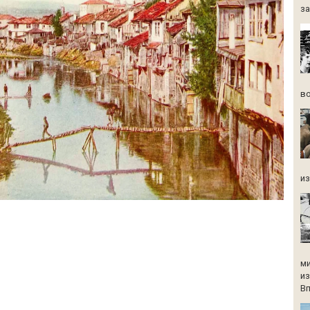
за
во
из
ми
из
Вп