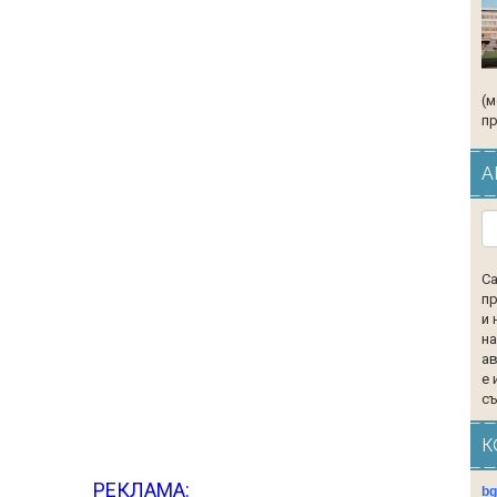
(м
пр
А
Са
пр
и 
на
ав
е 
съ
К
РЕКЛАМА:
b