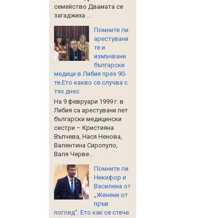
семейство Двамата се
загаджиха ...
Помните ли
арестувани
те и
измъчвани
български
медици в Либия през 90-
те.Ето какво се случва с
тях днес
На 9 февруари 1999 г. в
Либия са арестувани пет
български медицински
сестри – Кристияна
Вълчева, Нася Ненова,
Валентина Сиропуло,
Валя Черве...
Помните ли
Никифор и
Василена от
„Женени от
пръв
поглед“. Ето как се стече