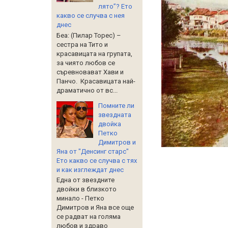
лято”? Ето
какво се случва с нея
днес
Беа: (Пилар Торес) –
сестра на Тито и
красавицата на групата,
за чиято любов се
съревновават Хави и
Панчо. Красавицата най-
драматично от вс...
Помните ли
звездната
двойка
Петко
Димитров и
Яна от "Денсинг старс"
Ето какво се случва с тях
и как изглеждат днес
Една от звездните
двойки в близкото
минало - Петко
Димитров и Яна все още
се радват на голяма
любов и здраво