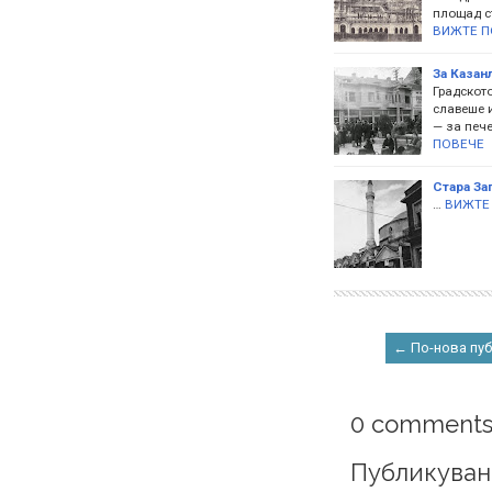
площад съ
ВИЖТЕ П
За Казанл
Градскот
славеше и
— за пече
ПОВЕЧЕ
Стара За
…
ВИЖТЕ
← По-нова пу
0 comments
Публикуван