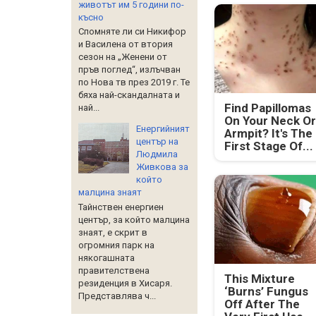
животът им 5 години по-
късно
Спомняте ли си Никифор
и Василена от втория
сезон на „Женени от
пръв поглед“, излъчван
по Нова тв през 2019 г. Те
бяха най-скандалната и
Find Papillomas
най...
On Your Neck Or
Енергийният
Armpit? It's The
център на
First Stage Of...
Людмила
Живкова за
който
малцина знаят
Тайнствен енергиен
център, за който малцина
знаят, е скрит в
огромния парк на
някогашната
правителствена
This Mixture
резиденция в Хисаря.
‘Burns’ Fungus
Представлява ч...
Off After The