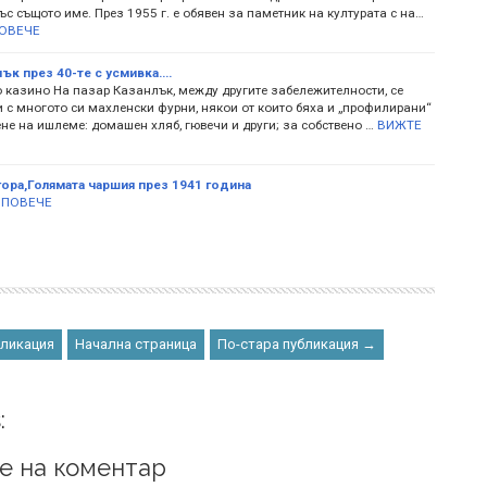
с същото име. През 1955 г. е обявен за паметник на културата с на…
ОВЕЧЕ
ък през 40-те с усмивка....
о казино На пазар Казанлък, между другите забележителности, се
 с многото си махленски фурни, някои от които бяха и „профилирани“
не на ишлеме: домашен хляб, гювечи и други; за собствено …
ВИЖТЕ
гора,Голямата чаршия през 1941 година
 ПОВЕЧЕ
бликация
Начална страница
По-стара публикация →
:
е на коментар