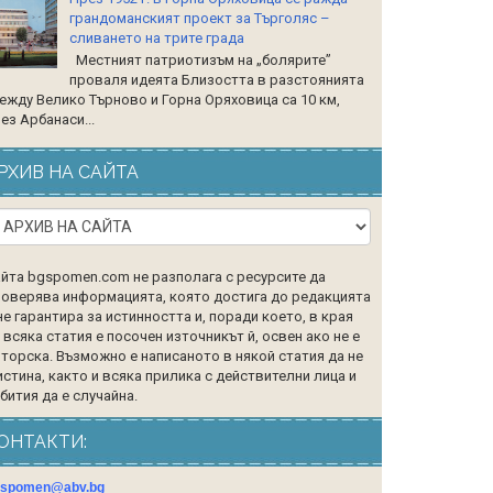
грандоманският проект за Търголяс –
сливането на трите града
Местният патриотизъм на „болярите”
проваля идеята Близостта в разстоянията
ежду Велико Търново и Горна Оряховица са 10 км,
ез Арбанаси...
РХИВ НА САЙТА
йта bgspomen.com не разполага с ресурсите да
оверява информацията, която достига до редакцията
не гарантира за истинността и, поради което, в края
 всяка статия е посочен източникът й, освен ако не е
торска. Възможно е написаното в някой статия да не
истина, както и всяка прилика с действителни лица и
бития да е случайна.
ОНТАКТИ:
gspomen@abv.bg