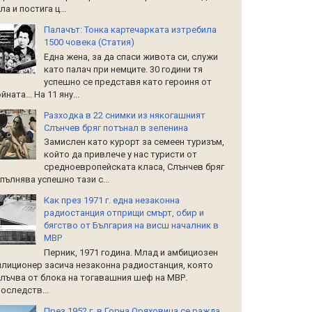
ла и постига ц...
Палачът: Тонка картечарката изтребила
1500 човека (Статия)
Една жена, за да спаси живота си, служи
като палач при немците. 30 години тя
успешно се представя като героиня от
йната... На 11 яну...
Разходка в 22 снимки из някогашният
Слънчев бряг потънал в зеленина
Замислен като курорт за семеен туризъм,
който да привлече у нас туристи от
средноевропейската класа, Слънчев бряг
пълнява успешно тази с...
Как през 1971 г. една незаконна
радиостанция отприщи смърт, обир и
бягство от България на висш началник в
МВР
Перник, 1971 година. Млад и амбициозен
лиционер засича незаконна радиостанция, която
лъчва от блока на тогавашния шеф на МВР.
оследств...
През 1952 г. в Горна Оряховица се ражда