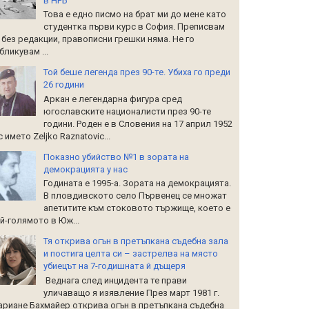
в НРБ
Това е едно писмо на брат ми до мене като
студентка първи курс в София. Преписвам
 без редакции, правописни грешки няма. Не го
бликувам ...
Той беше легенда през 90-те. Убиха го преди
26 години
Аркан е легендарна фигура сред
югославските националисти през 90-те
години. Роден е в Словения на 17 април 1952
 с името Zeljko Raznatoviс...
Показно убийство №1 в зората на
демокрацията у нас
Годината е 1995-а. Зората на демокрацията.
В пловдивското село Първенец се множат
апетитите към стоковото тържище, което е
й-голямото в Юж...
Тя открива огън в претъпкана съдебна зала
и постига целта си – застрелва на място
убиецът на 7-годишната й дъщеря
Веднага след инцидента те прави
уличаващо я изявление През март 1981 г.
риане Бахмайер открива огън в претъпкана съдебна