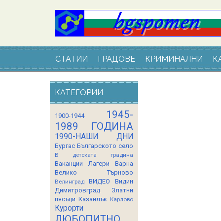
СТАТИИ
ГРАДОВЕ
КРИМИНАЛНИ
К
КАТЕГОРИИ
1945-
1900-1944
1989 ГОДИНА
1990-НАШИ ДНИ
Бургас
Българското село
В детската градина
Ваканции Лагери
Варна
Велико Търново
ВИДЕО
Видин
Велинград
Димитровград
Златни
пясъци
Казанлък
Карлово
Курорти
ЛЮБОПИТНО