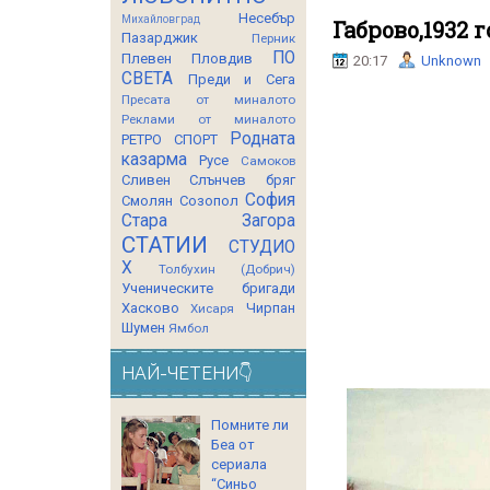
Несебър
Михайловград
Габрово,1932 
Пазарджик
Перник
ПО
Плевен
Пловдив
20:17
Unknown
СВЕТА
Преди и Сега
Пресата от миналото
Реклами от миналото
Родната
РЕТРО СПОРТ
казарма
Русе
Самоков
Сливен
Слънчев бряг
София
Смолян
Созопол
Стара Загора
СТАТИИ
СТУДИО
Х
Толбухин (Добрич)
Ученическите бригади
Хасково
Чирпан
Хисаря
Шумен
Ямбол
НАЙ-ЧЕТЕНИ👇
Помните ли
Беа от
сериала
“Синьо