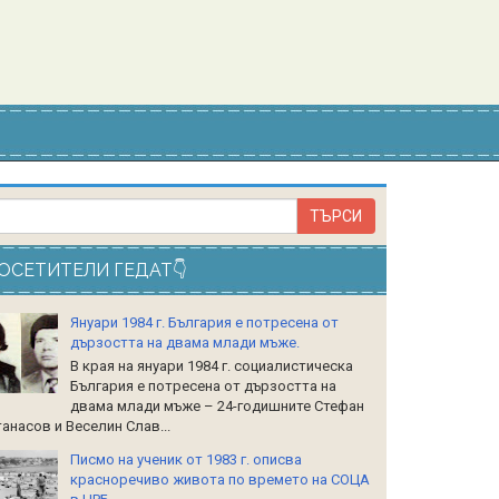
ОСЕТИТЕЛИ ГЕДАТ👇
Януари 1984 г. България е потресена от
дързостта на двама млади мъже.
В края на януари 1984 г. социалистическа
България е потресена от дързостта на
двама млади мъже – 24-годишните Стефан
анасов и Веселин Слав...
Писмо на ученик от 1983 г. описва
красноречиво живота по времето на СОЦА