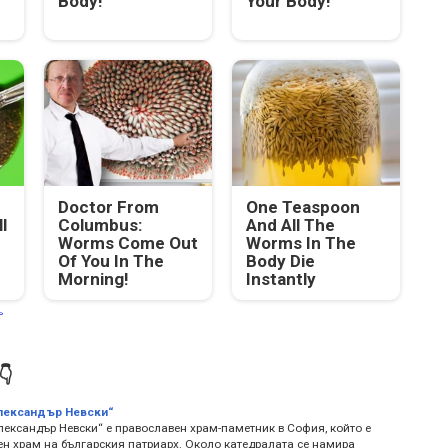
Body!
Your Body!
Doctor From
One Teaspoon
l
Columbus:
And All The
Worms Come Out
Worms In The
Of You In The
Body Die
Morning!
Instantly


лександър Невски“
лександър Невски“ е православен храм-паметник в София, който e
ен храм на българския патриарх. Около катедралата се намира