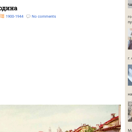
година
1900-1944
No comments
го
пу
г.
на
Ма