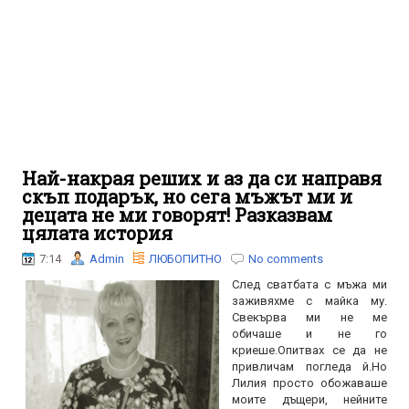
Най-накрая реших и аз да си направя
скъп подарък, но сега мъжът ми и
децата не ми говорят! Разказвам
цялата история
7:14
Admin
ЛЮБОПИТНО
No comments
След сватбата с мъжа ми
заживяхме с майка му.
Свекърва ми не ме
обичаше и не го
криеше.Опитвах се да не
привличам погледа й.Но
Лилия просто обожаваше
моите дъщери, нейните