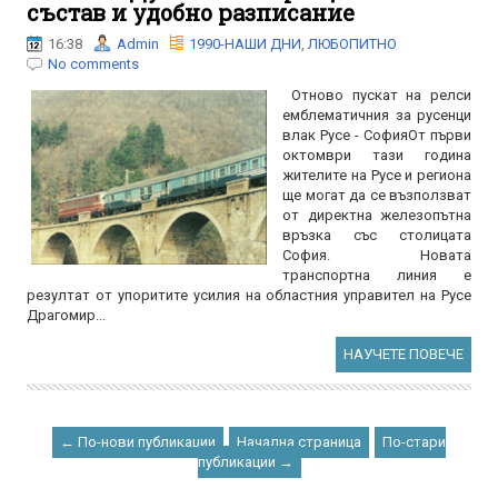
състав и удобно разписание
16:38
Admin
1990-НАШИ ДНИ
,
ЛЮБОПИТНО
No comments
Отново пускат на релси
емблематичния за русенци
влак Русе - СофияОт първи
октомври тази година
жителите на Русе и региона
ще могат да се възползват
от директна железопътна
връзка със столицата
София. Новата
транспортна линия е
резултат от упоритите усилия на областния управител на Русе
Драгомир...
НАУЧЕТЕ ПОВЕЧЕ
← По-нови публикации
Начална страница
По-стари
публикации →