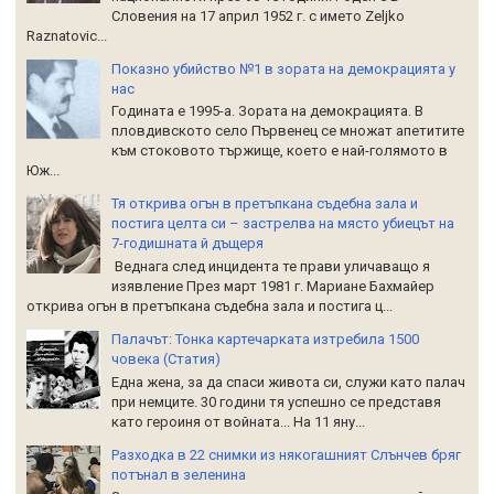
Словения на 17 април 1952 г. с името Zeljko
Raznatoviс...
Показно убийство №1 в зората на демокрацията у
нас
Годината е 1995-а. Зората на демокрацията. В
пловдивското село Първенец се множат апетитите
към стоковото тържище, което е най-голямото в
Юж...
Тя открива огън в претъпкана съдебна зала и
постига целта си – застрелва на място убиецът на
7-годишната й дъщеря
Веднага след инцидента те прави уличаващо я
изявление През март 1981 г. Мариане Бахмайер
открива огън в претъпкана съдебна зала и постига ц...
Палачът: Тонка картечарката изтребила 1500
човека (Статия)
Една жена, за да спаси живота си, служи като палач
при немците. 30 години тя успешно се представя
като героиня от войната... На 11 яну...
Разходка в 22 снимки из някогашният Слънчев бряг
потънал в зеленина