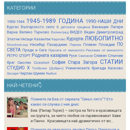
КАТЕГОРИИ
1945-1989 ГОДИНА
1990-НАШИ ДНИ
1900-1944
Бургас
Българското село
Ваканции Лагери
В детската градина
Варна
Велико Търново
ВИДЕО
Видин
Димитровград
Велинград
ЛЮБОПИТНО
Курорти
Златни пясъци
Казанлък
Карлово
ПО
Несебър
Пазарджик
Плевен
Пловдив
Перник
Михайловград
СВЕТА
Преди и Сега
Пресата от миналото
Реклами от миналото
Родната казарма
РЕТРО СПОРТ
Русе
Сливен
Слънчев
Самоков
СТАТИИ
София
Стара Загора
бряг
Смолян
Созопол
СТУДИО Х
Ученическите бригади
Хасково
Толбухин (Добрич)
Чирпан
Шумен
Хисаря
Ямбол
НАЙ-ЧЕТЕНИ👇
Помните ли Беа от сериала “Синьо лято”? Ето
какво се случва с нея днес
Беа: (Пилар Торес) – сестра на Тито и красавицата
на групата, за чиято любов се съревновават Хави
и Панчо. Красавицата най-драматично от вс...
Помните ли звездната двойка Петко Димитров и