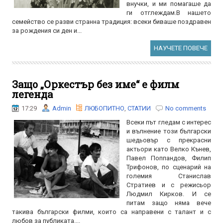
внучки, и ми помагаше да
ги отглеждам.В нашето
семейство се разви странна традиция: всеки биваше поздравен
за рождения си ден и...
НАУЧЕТЕ ПОВЕЧЕ
Защо „Оркестър без име“ е филм
легенда
17:29
Admin
ЛЮБОПИТНО
,
СТАТИИ
No comments
Всеки път гледам с интерес
и вълнение този български
шедьовър с прекрасни
актьори като Велко Кънев,
Павел Поппандов, Филип
Трифонов, по сценарий на
големия Станислав
Стратиев и с режисьор
Людмил Кирков. И се
питам защо няма вече
такива български филми, които са направени с талант и с
любов за публиката....