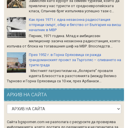
Замислен като курорт за семеен туризъм, който да
привлече у нас туристи от средноевропейската
класа, Слънчев бряг изпълнява успешно тази с...
Как през 1971 г. една незаконна радиостанция
отприщи смърт, обир и бягство от България на висш
началник в МВР
Перник, 1971 година. Млад и амбициозен
милиционер засича незаконна радиостанция, която
излъчва от блока на тогавашния шеф на МВР. Впоследств...
През 1952 г. в Горна Оряховица се ражда
грандоманският проект за Търголяс – сливането на
трите града
Местният патриотизъм на „болярите” проваля
идеята Близостта в разстоянията (между Велико
Търново и Горна Оряховица са 10 км, през Арбанаси...
АРХИВ НА САЙТА
Сайта bgspomen.com не разполага с ресурсите да проверява
информацията, която достига до редакцията и не гарантира за