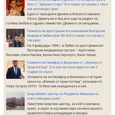
Яна от "Денсинг старс" Ето какво се случва с тях и
как изглеждат днес
Една от звездните двойки в близкото минало -
Петко Димитров и Яна все още се радват на
голяма любов и здраво семейство Двамата се загаджиха ...
Помните ли арестуваните и измъчвани български
медици в Либия през 90-те.Ето какво се случва с
тях днес
На 9 февруари 1999 г. в Либия са арестувани пет
български медицински сестри – Кристияна
Вълчева, Нася Ненова, Валентина Сиропуло, Валя Черве...
Помните ли Никифор и Василена от „Женени от
пръв поглед“. Ето как се стече животът им 5
години по-късно
Спомняте ли си Никифор и Василена от втория
сезон на „Женени от пръв поглед“, излъчван по
Нова тв през 2019 г. Те бяха най-скандалната и най...
Енергийният център на Людмила Живкова за
който малцина знаят
Тайнствен енергиен център, за който малцина
знаят, е скрит в огромния парк на някогашната
правителствена резиденция в Хисаря.