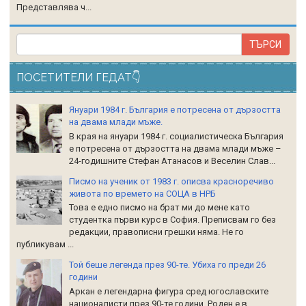
Представлява ч...
ПОСЕТИТЕЛИ ГЕДАТ👇
Януари 1984 г. България е потресена от дързостта
на двама млади мъже.
В края на януари 1984 г. социалистическа България
е потресена от дързостта на двама млади мъже –
24-годишните Стефан Атанасов и Веселин Слав...
Писмо на ученик от 1983 г. описва красноречиво
живота по времето на СОЦА в НРБ
Това е едно писмо на брат ми до мене като
студентка първи курс в София. Преписвам го без
редакции, правописни грешки няма. Не го
публикувам ...
Той беше легенда през 90-те. Убиха го преди 26
години
Аркан е легендарна фигура сред югославските
националисти през 90-те години. Роден е в