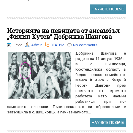
НАУЧЕТЕ ПОВЕЧЕ
Историята на певицата от ансамбъл
„Филип Кутев“ Добринка Шангова
17:22
Admin
СТАТИИ
No comments
Добринка Шангова е
родена на 11 август 1936 г.
в с. Шишковци,
Кюстендилска област, в
бедно селско семейство.
Майка ѝ Анка и баща ѝ
Георги Шангови през
повечето от времето
работеха като наемни
работници при по-
заможните съселяни. Първоначалното си образование е
завършила в с. Шишковци, а гимназиалното...
НАУЧЕТЕ ПОВЕЧЕ