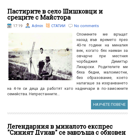
Пастирите в село Шишковци и
срещите с Майстора
17:19
Admin
СТАТИИ
No comments
Спомените ме връщат
назад във времето през
40-те години на миналия
век, когато бях наеман за
овчарче при местния
чорбаджия Димитър
Лихарски. Родителите ми
бяха бедни, малоимотни,
без образование, което
налагаше за изхранването
на 4-те си деца да работят като надничари в по-заможните
семейства. Непрестанните...
НАУЧЕТЕ ПОВЕЧЕ
Легендарния в миналото експрес
"Синият Дунав" се завръща с обновен