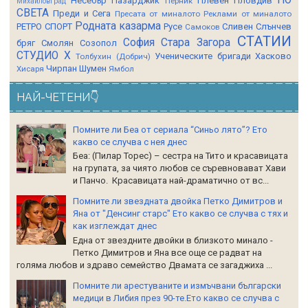
Несебър
Пазарджик
Плевен
Пловдив
Перник
Михайловград
СВЕТА
Преди и Сега
Пресата от миналото
Реклами от миналото
Родната казарма
РЕТРО СПОРТ
Русе
Сливен
Слънчев
Самоков
СТАТИИ
София
Стара Загора
бряг
Смолян
Созопол
СТУДИО Х
Ученическите бригади
Хасково
Толбухин (Добрич)
Чирпан
Шумен
Хисаря
Ямбол
НАЙ-ЧЕТЕНИ👇
Помните ли Беа от сериала “Синьо лято”? Ето
какво се случва с нея днес
Беа: (Пилар Торес) – сестра на Тито и красавицата
на групата, за чиято любов се съревновават Хави
и Панчо. Красавицата най-драматично от вс...
Помните ли звездната двойка Петко Димитров и
Яна от "Денсинг старс" Ето какво се случва с тях и
как изглеждат днес
Една от звездните двойки в близкото минало -
Петко Димитров и Яна все още се радват на
голяма любов и здраво семейство Двамата се загаджиха ...
Помните ли арестуваните и измъчвани български
медици в Либия през 90-те.Ето какво се случва с