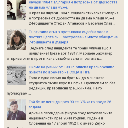
Януари 1984 г. България е потресена от дързостта
на двама млади мъже.
В края на януари 1984 г. социалистическа България
е потресена от дързостта на двама млади мъже –
24-годишните Стефан Атанасов и Веселин Слав...
Тя открива огън в претъпкана съдебна зала и
постига целта си – застрелва на място убиецът на
7-годишната й дъщеря
Веднага след инцидента те прави уличаващо я
изявление През март 1981 г. Мариане Бахмайер
открива огън в претъпкана съдебна зала и постига ц...
Писмо на ученик от 1983 г. описва красноречиво
живота по времето на СОЦА в НРБ
Това е едно писмо на брат ми до мене като
студентка първи курс в София. Преписвам го без
редакции, правописни грешки няма. Не го
публикувам ...
Той беше легенда през 90-те. Убиха го преди 26
години
Аркан е легендарна фигура сред югославските
националисти през 90-те години. Роден е в
Словения на 17 април 1952 г. с името Zeljko