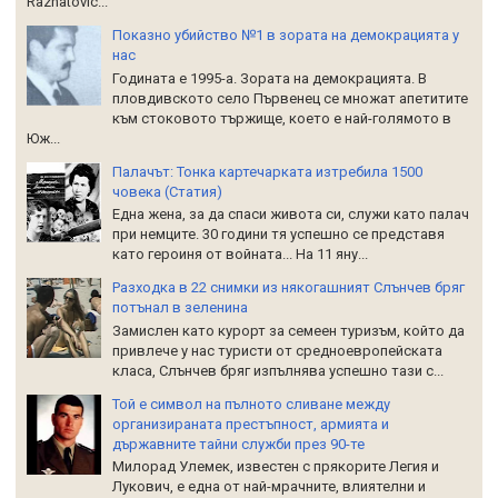
Raznatoviс...
Показно убийство №1 в зората на демокрацията у
нас
Годината е 1995-а. Зората на демокрацията. В
пловдивското село Първенец се множат апетитите
към стоковото тържище, което е най-голямото в
Юж...
Палачът: Тонка картечарката изтребила 1500
човека (Статия)
Една жена, за да спаси живота си, служи като палач
при немците. 30 години тя успешно се представя
като героиня от войната... На 11 яну...
Разходка в 22 снимки из някогашният Слънчев бряг
потънал в зеленина
Замислен като курорт за семеен туризъм, който да
привлече у нас туристи от средноевропейската
класа, Слънчев бряг изпълнява успешно тази с...
Той е символ на пълното сливане между
организираната престъпност, армията и
държавните тайни служби през 90-те
Милорад Улемек, известен с прякорите Легия и
Лукович, е една от най-мрачните, влиятелни и