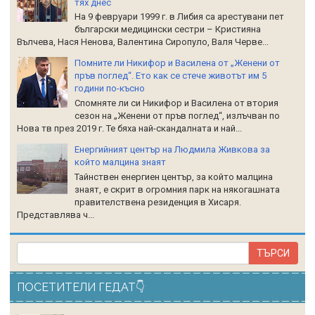
тях днес
На 9 февруари 1999 г. в Либия са арестувани пет
български медицински сестри – Кристияна
Вълчева, Нася Ненова, Валентина Сиропуло, Валя Черве...
Помните ли Никифор и Василена от „Женени от
пръв поглед“. Ето как се стече животът им 5
години по-късно
Спомняте ли си Никифор и Василена от втория
сезон на „Женени от пръв поглед“, излъчван по
Нова тв през 2019 г. Те бяха най-скандалната и най...
Енергийният център на Людмила Живкова за
който малцина знаят
Тайнствен енергиен център, за който малцина
знаят, е скрит в огромния парк на някогашната
правителствена резиденция в Хисаря.
Представлява ч...
ПОСЕТИТЕЛИ ГЕДАТ👇